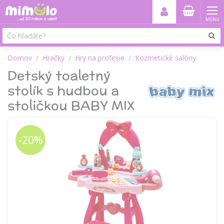
MENU
Domov
Hračky
Hry na profesie
Kozmetické salóny
Detský toaletný
stolík s hudbou a
stoličkou BABY MIX
-20%