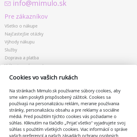
info@mimulo.sk
Pre zákazníkov
Všetko o nákupe
Najčastejšie otázky
Výhody nákupu
Služby
Doprava a platba
Vrátenie a výmena tovaru
Reklamácia
Cookies vo vašich rukách
Darčekové poukážky
Zľavové kupóny
Na stránkach Mimulo.sk používame súbory cookies, aby
sme vám poskytli prispôsobený zážitok. Cookies sa
Blog
používajú na personalizáciu reklám, meranie používania
O predajcovi
stránky, personalizáciu obsahu a pre reklamy a sociálne
médiá. Pred použitím týchto cookies vás požiadame o
Mimulo.sk
súhlas. Kliknutím na tlačidlo „Prijať všetko“ vyjadrujete svoj
Obchodné podmienky
súhlas s použitím všetkých cookies. Viac informácií o správe
vašich preferencií a našich zásadách ochrany osobných
Ochrana osobných údajov GDPR