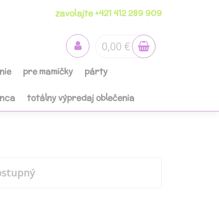
zavolajte +421 412 289 909
0,00 €
nie
pre mamičky
párty
anca
totálny výpredaj oblečenia
ostupný