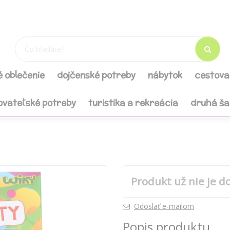
é oblečenie
dojčenské potreby
nábytok
cestova
ovateľské potreby
turistika a rekreácia
druhá š
Produkt už nie je d
Odoslať e-mailom
Popis produktu