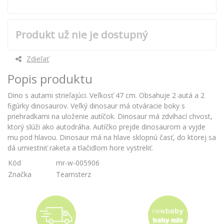
Produkt už nie je dostupný
Zdieľať
Popis produktu
Dino s autami strieľajúci. Veľkosť 47 cm. Obsahuje 2 autá a 2
figúrky dinosaurov. Veľký dinosaur má otváracie boky s
priehradkami na uloženie autíčok. Dinosaur má zdvíhací chvost,
ktorý slúži ako autodráha. Autíčko prejde dinosaurom a vyjde
mu pod hlavou. Dinosaur má na hlave sklopnú časť, do ktorej sa
dá umiestniť raketa a tlačidlom hore vystreliť.
Kód
mr-w-005906
Značka
Teamsterz