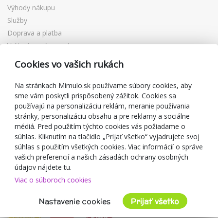
Výhody nákupu
Služby
Doprava a platba
Vrátenie a výmena tovaru
Reklamácia
Cookies vo vašich rukách
Darčekové poukážky
Zľavové kupóny
Na stránkach Mimulo.sk používame súbory cookies, aby
sme vám poskytli prispôsobený zážitok. Cookies sa
Blog
používajú na personalizáciu reklám, meranie používania
O predajcovi
stránky, personalizáciu obsahu a pre reklamy a sociálne
médiá. Pred použitím týchto cookies vás požiadame o
Mimulo.sk
súhlas. Kliknutím na tlačidlo „Prijať všetko“ vyjadrujete svoj
Obchodné podmienky
súhlas s použitím všetkých cookies. Viac informácií o správe
vašich preferencií a našich zásadách ochrany osobných
Ochrana osobných údajov GDPR
údajov nájdete tu.
Kontakty
Viac o súboroch cookies
Spolupracujeme
Hodnotenie zákazníkov
Nastavenie cookies
Prijať všetko