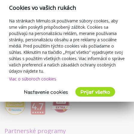
Reklamácia
Cookies vo vašich rukách
Darčekové poukážky
Zľavové kupóny
Na stránkach Mimulo.sk používame súbory cookies, aby
sme vám poskytli prispôsobený zážitok. Cookies sa
Blog
používajú na personalizáciu reklám, meranie používania
O predajcovi
stránky, personalizáciu obsahu a pre reklamy a sociálne
médiá. Pred použitím týchto cookies vás požiadame o
Mimulo.sk
súhlas. Kliknutím na tlačidlo „Prijať všetko“ vyjadrujete svoj
Obchodné podmienky
súhlas s použitím všetkých cookies. Viac informácií o správe
vašich preferencií a našich zásadách ochrany osobných
Ochrana osobných údajov GDPR
údajov nájdete tu.
Kontakty
Viac o súboroch cookies
Spolupracujeme
Hodnotenie zákazníkov
Nastavenie cookies
Prijať všetko
Partnerské programy