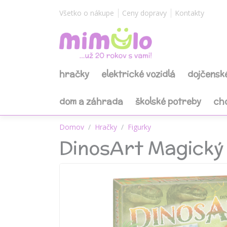
Všetko o nákupe
Ceny dopravy
Kontakty
hračky
elektrické vozidlá
dojčensk
dom a záhrada
školské potreby
ch
Domov
Hračky
Figurky
DinosArt Magický