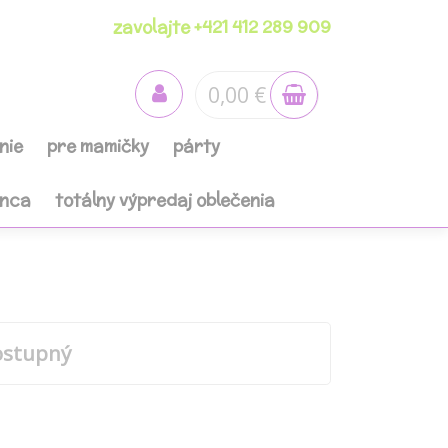
zavolajte +421 412 289 909
0,00 €
nie
pre mamičky
párty
anca
totálny výpredaj oblečenia
ostupný