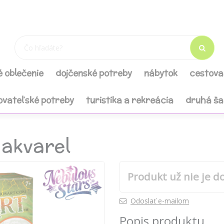
é oblečenie
dojčenské potreby
nábytok
cestova
ovateľské potreby
turistika a rekreácia
druhá š
 akvarel
Produkt už nie je d
Odoslať e-mailom
Popis produktu