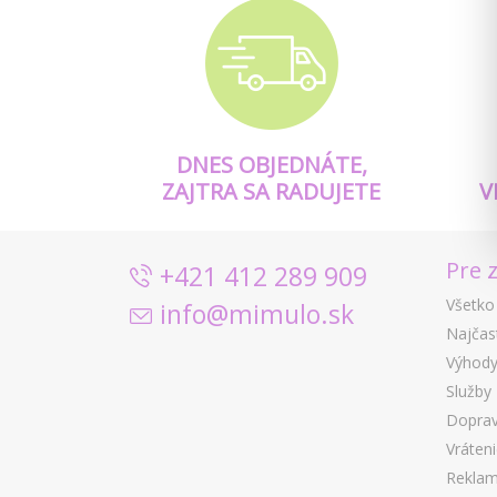
DNES OBJEDNÁTE,
ZAJTRA SA RADUJETE
V
Pre 
+421 412 289 909
Všetko
info@mimulo.sk
Najčas
Výhody
Služby
Doprav
Vráten
Reklam