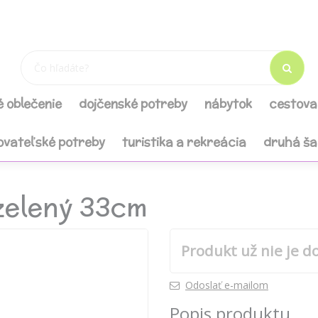
é oblečenie
dojčenské potreby
nábytok
cestova
ovateľské potreby
turistika a rekreácia
druhá š
zelený 33cm
Produkt už nie je d
Odoslať e-mailom
Popis produktu