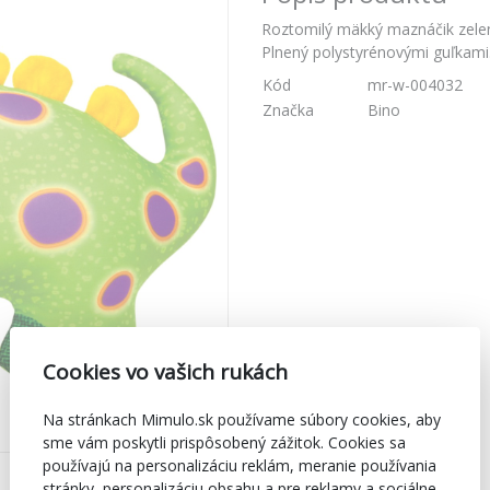
Roztomilý mäkký maznáčik zelen
Plnený polystyrénovými guľkami.
Kód
mr-w-004032
Značka
Bino
Cookies vo vašich rukách
Na stránkach Mimulo.sk používame súbory cookies, aby
sme vám poskytli prispôsobený zážitok. Cookies sa
používajú na personalizáciu reklám, meranie používania
stránky, personalizáciu obsahu a pre reklamy a sociálne