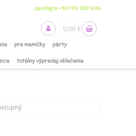
zavolajte +421 412 289 909
0,00 €
nie
pre mamičky
párty
anca
totálny výpredaj oblečenia
ostupný