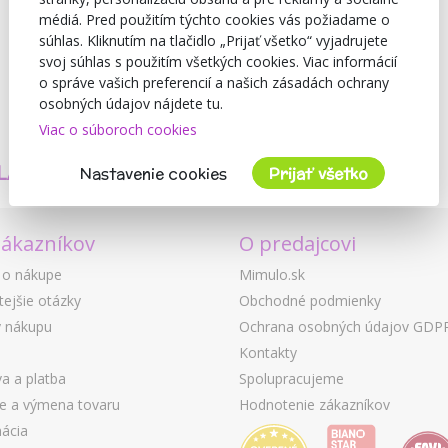
médiá. Pred použitím týchto cookies vás požiadame o
súhlas. Kliknutím na tlačidlo „Prijať všetko“ vyjadrujete
svoj súhlas s použitím všetkých cookies. Viac informácií
o správe vašich preferencií a našich zásadách ochrany
osobných údajov nájdete tu.
Viac o súboroch cookies
TVORÍME
BEZPEČNOSŤ
LASTNÉ PRODUKTY
A KVALITA
Nastavenie cookies
Prijať všetko
zákazníkov
O predajcovi
 o nákupe
Mimulo.sk
tejšie otázky
Obchodné podmienky
 nákupu
Ochrana osobných údajov GDP
Kontakty
a a platba
Spolupracujeme
ie a výmena tovaru
Hodnotenie zákazníkov
ácia