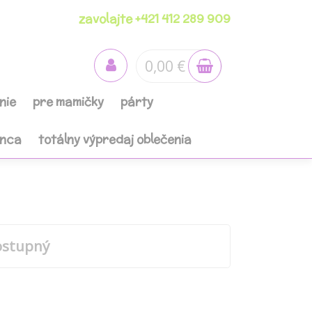
zavolajte +421 412 289 909
0,00 €
nie
pre mamičky
párty
anca
totálny výpredaj oblečenia
ostupný