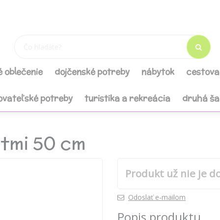
é oblečenie
dojčenské potreby
nábytok
cestova
ovateľské potreby
turistika a rekreácia
druhá š
tmi 50 cm
Produkt už nie je d
Odoslať e-mailom
Popis produktu