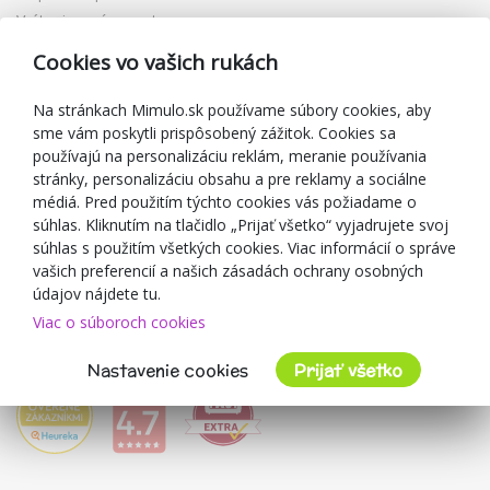
Vrátenie a výmena tovaru
Reklamácia
Cookies vo vašich rukách
Darčekové poukážky
Zľavové kupóny
Na stránkach Mimulo.sk používame súbory cookies, aby
sme vám poskytli prispôsobený zážitok. Cookies sa
Blog
používajú na personalizáciu reklám, meranie používania
O predajcovi
stránky, personalizáciu obsahu a pre reklamy a sociálne
médiá. Pred použitím týchto cookies vás požiadame o
Mimulo.sk
súhlas. Kliknutím na tlačidlo „Prijať všetko“ vyjadrujete svoj
Obchodné podmienky
súhlas s použitím všetkých cookies. Viac informácií o správe
vašich preferencií a našich zásadách ochrany osobných
Ochrana osobných údajov GDPR
údajov nájdete tu.
Kontakty
Viac o súboroch cookies
Spolupracujeme
Hodnotenie zákazníkov
Nastavenie cookies
Prijať všetko