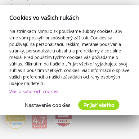
Vrátenie a výmena tovaru
Reklamácia
Cookies vo vašich rukách
Darčekové poukážky
Zľavové kupóny
Na stránkach Mimulo.sk používame súbory cookies, aby
sme vám poskytli prispôsobený zážitok. Cookies sa
Blog
používajú na personalizáciu reklám, meranie používania
O predajcovi
stránky, personalizáciu obsahu a pre reklamy a sociálne
médiá. Pred použitím týchto cookies vás požiadame o
Mimulo.sk
súhlas. Kliknutím na tlačidlo „Prijať všetko“ vyjadrujete svoj
Obchodné podmienky
súhlas s použitím všetkých cookies. Viac informácií o správe
vašich preferencií a našich zásadách ochrany osobných
Ochrana osobných údajov GDPR
údajov nájdete tu.
Kontakty
Viac o súboroch cookies
Spolupracujeme
Hodnotenie zákazníkov
Nastavenie cookies
Prijať všetko