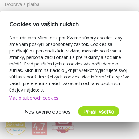
Doprava a platba
Vrátenie a výmena tovaru
Reklamácia
Cookies vo vašich rukách
Darčekové poukážky
Zľavové kupóny
Na stránkach Mimulo.sk používame súbory cookies, aby
sme vám poskytli prispôsobený zážitok. Cookies sa
Blog
používajú na personalizáciu reklám, meranie používania
O predajcovi
stránky, personalizáciu obsahu a pre reklamy a sociálne
médiá. Pred použitím týchto cookies vás požiadame o
Mimulo.sk
súhlas. Kliknutím na tlačidlo „Prijať všetko“ vyjadrujete svoj
Obchodné podmienky
súhlas s použitím všetkých cookies. Viac informácií o správe
vašich preferencií a našich zásadách ochrany osobných
Ochrana osobných údajov GDPR
údajov nájdete tu.
Kontakty
Viac o súboroch cookies
Spolupracujeme
Hodnotenie zákazníkov
Nastavenie cookies
Prijať všetko