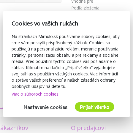
Vhodné pre
Podľa zloženia
Podľa obdobia
Podľa príležitosti
Cookies vo vašich rukách
Motív
Kolekcia
Na stránkach Mimulo.sk používame súbory cookies, aby
Produktová rada New Baby
sme vám poskytli prispôsobený zážitok. Cookies sa
používajú na personalizáciu reklám, meranie používania
stránky, personalizáciu obsahu a pre reklamy a sociálne
médiá. Pred použitím týchto cookies vás požiadame o
súhlas. Kliknutím na tlačidlo „Prijať všetko“ vyjadrujete
svoj súhlas s použitím všetkých cookies. Viac informácií
o správe vašich preferencií a našich zásadách ochrany
osobných údajov nájdete tu.
Viac o súboroch cookies
TVORÍME
BEZPEČNOSŤ
LASTNÉ PRODUKTY
A KVALITA
Nastavenie cookies
Prijať všetko
zákazníkov
O predajcovi