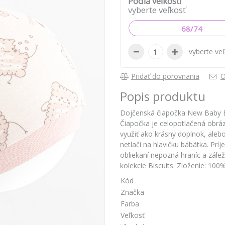
Podľa veľkosti
vyberte veľkosť
68/74
−
+
vyberte ve
Pridať do porovnania
O
Popis produktu
Dojčenská čiapočka New Baby Bis
Čiapočka je celopotlačená obrá
využiť ako krásny doplnok, alebo
netlačí na hlavičku bábätka. Prí
obliekaní nepozná hraníc a zálež
kolekcie Biscuits. Zloženie: 100
Kód
Značka
Farba
Veľkosť