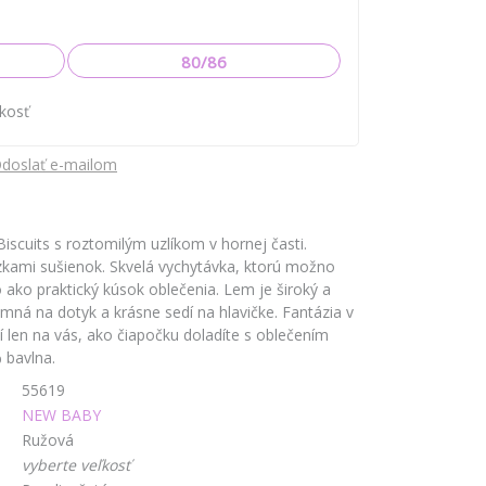
80/86
ľkosť
doslať e-mailom
cuits s roztomilým uzlíkom v hornej časti.
zkami sušienok. Skvelá vychytávka, ktorú možno
 ako praktický kúsok oblečenia. Lem je široký a
jemná na dotyk a krásne sedí na hlavičke. Fantázia v
í len na vás, ako čiapočku doladíte s oblečením
% bavlna.
55619
NEW BABY
Ružová
vyberte veľkosť