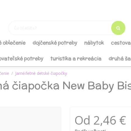
é oblečenie
dojčenské potreby
nábytok
cestova
ovateľské potreby
turistika a rekreácia
druhá š
čenie
Jarné/letné detské čiapočky
ná čiapočka New Baby Bi
Od 2,46 €