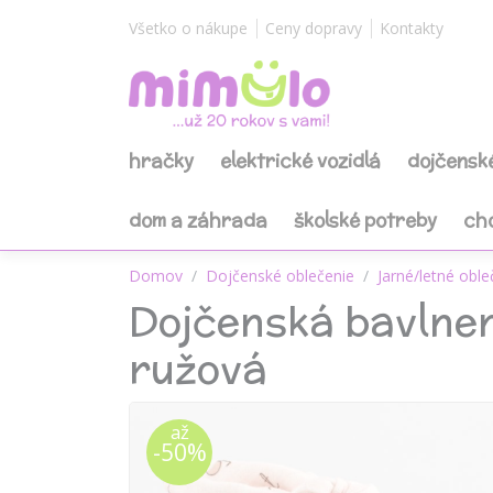
Všetko o nákupe
Ceny dopravy
Kontakty
hračky
elektrické vozidlá
dojčensk
dom a záhrada
školské potreby
ch
Domov
Dojčenské oblečenie
Jarné/letné oble
Dojčenská bavlne
ružová
až
-50%