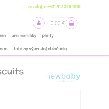
zavolajte +421 412 289 909
0,00 €
nie
pre mamičky
párty
anca
totálny výpredaj oblečenia
scuits