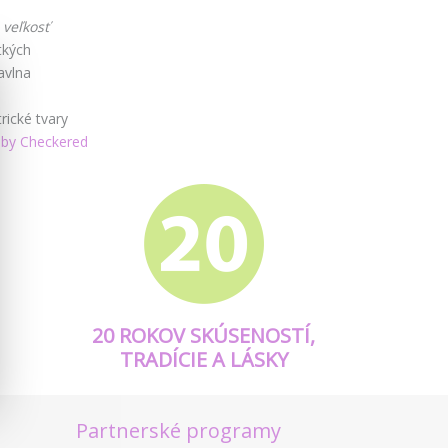
 veľkosť
tkých
avlna
é
ické tvary
by Checkered
20 ROKOV SKÚSENOSTÍ,
TRADÍCIE A LÁSKY
Partnerské programy