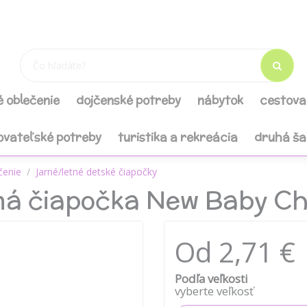
é oblečenie
dojčenské potreby
nábytok
cestova
ovateľské potreby
turistika a rekreácia
druhá š
čenie
Jarné/letné detské čiapočky
ná čiapočka New Baby C
Od 2,71 €
Podľa veľkosti
vyberte veľkosť