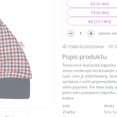
62 (3-6m)
74 (6-9m)
86 (12-18m)
−
+
vyberte ve
Pridať do porovnania
O
Popis produktu
Šmrncovná dojčenská čiapočka 
znovu moderným kockovaným vz
časti. Lem je jednofarebný, širo
vyrobená z veľmi príjemnučkého 
veľmi príjemne. Pre New Baby je
preto vám ponúkame čiapočku z
bavlna.
Kód
40442
Značka
New Ba