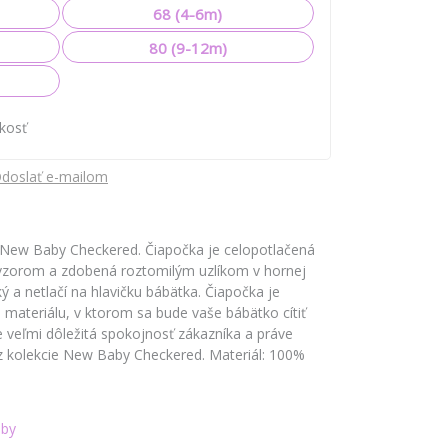
68 (4-6m)
80 (9-12m)
ľkosť
doslať e-mailom
New Baby Checkered. Čiapočka je celopotlačená
orom a zdobená roztomilým uzlíkom v hornej
ký a netlačí na hlavičku bábätka. Čiapočka je
materiálu, v ktorom sa bude vaše bábätko cítiť
 veľmi dôležitá spokojnosť zákazníka a práve
 kolekcie New Baby Checkered. Materiál: 100%
by