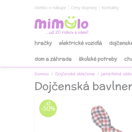
Všetko o nákupe
Ceny dopravy
Kontakty
hračky
elektrické vozidlá
dojčensk
dom a záhrada
školské potreby
ch
Domov
Dojčenské oblečenie
Jarné/letné oble
Dojčenská bavlne
až
-50%