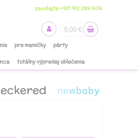
zavolajte +421 412 289 909
0,00 €
nie
pre mamičky
párty
anca
totálny výpredaj oblečenia
heckered