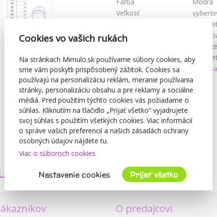
Farba
Modrá
Veľkosť
vyberte
Vhodné pre
Pre vše
Podľa zloženia
100% b
Cookies vo vašich rukách
Podľa príležitosti
Klasick
Motív
Geometr
Na stránkach Mimulo.sk používame súbory cookies, aby
Kolekcia
New Ba
sme vám poskytli prispôsobený zážitok. Cookies sa
používajú na personalizáciu reklám, meranie používania
stránky, personalizáciu obsahu a pre reklamy a sociálne
médiá. Pred použitím týchto cookies vás požiadame o
súhlas. Kliknutím na tlačidlo „Prijať všetko“ vyjadrujete
svoj súhlas s použitím všetkých cookies. Viac informácií
o správe vašich preferencií a našich zásadách ochrany
osobných údajov nájdete tu.
Viac o súboroch cookies
TVORÍME
BEZPEČNOSŤ
LASTNÉ PRODUKTY
A KVALITA
Nastavenie cookies
Prijať všetko
zákazníkov
O predajcovi