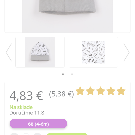
4,83 €
(5,38 €)
Na sklade
Doručíme 11.8.
68 (4-6m)