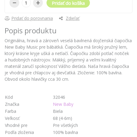
−
+
Pridať do košíka
Pridať do porovnania
Zdieľať
Popis produktu
Originálna, hravá a zároveň veselá bavlnená dojčenská čiapočka
New Baby Music pre bábätká. Čiapočka má široký pružný lem,
ktorý krásne kryje ušká a netlačí. Čiapočku zdobí potlač notiček
a hudobných nástrojov. Mäkký, príjemný a veľmi kvalitný
materiál zaručí spokojnosť Vášho dieťaťa. Naša hravá čiapočka
je vhodná pre chlapcov aj dievčatká. Zloženie: 100% bavlna.
Obvod okolo hlavičky cca 30 cm.
Kód
32046
Značka
New Baby
Farba
Biela
Veľkosť
68 (4-6m)
Vhodné pre
Pre všetkých
Podľa zloženia
100% bavlna