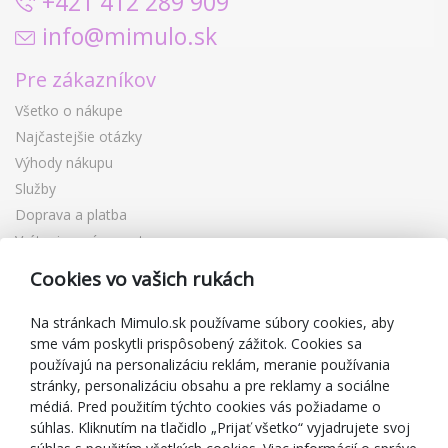
+421 412 289 909
info@mimulo.sk
Pre zákazníkov
Všetko o nákupe
Najčastejšie otázky
Výhody nákupu
Služby
Doprava a platba
Vrátenie a výmena tovaru
Reklamácia
Cookies vo vašich rukách
Darčekové poukážky
Zľavové kupóny
Na stránkach Mimulo.sk používame súbory cookies, aby
sme vám poskytli prispôsobený zážitok. Cookies sa
Blog
používajú na personalizáciu reklám, meranie používania
O predajcovi
stránky, personalizáciu obsahu a pre reklamy a sociálne
médiá. Pred použitím týchto cookies vás požiadame o
Mimulo.sk
súhlas. Kliknutím na tlačidlo „Prijať všetko“ vyjadrujete svoj
Obchodné podmienky