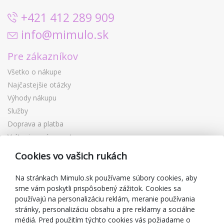
+421 412 289 909
info@mimulo.sk
Pre zákazníkov
Všetko o nákupe
Najčastejšie otázky
Výhody nákupu
Služby
Doprava a platba
Vrátenie a výmena tovaru
Reklamácia
Cookies vo vašich rukách
Darčekové poukážky
Zľavové kupóny
Na stránkach Mimulo.sk používame súbory cookies, aby
sme vám poskytli prispôsobený zážitok. Cookies sa
Blog
používajú na personalizáciu reklám, meranie používania
O predajcovi
stránky, personalizáciu obsahu a pre reklamy a sociálne
médiá. Pred použitím týchto cookies vás požiadame o