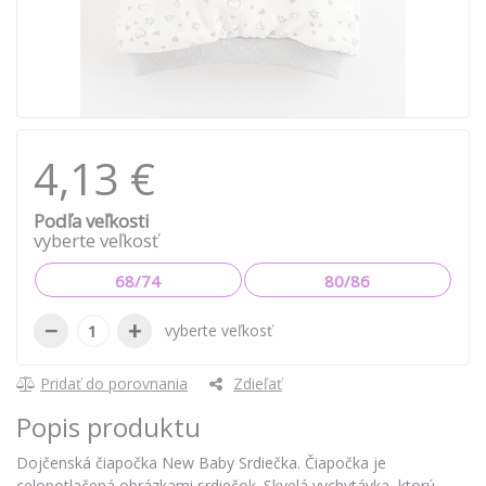
4,13 €
Podľa veľkosti
vyberte veľkosť
68/74
80/86
−
+
vyberte veľkosť
Pridať do porovnania
Zdieľať
Popis produktu
Dojčenská čiapočka New Baby Srdiečka. Čiapočka je
celopotlačená obrázkami srdiečok. Skvelá vychytávka, ktorú