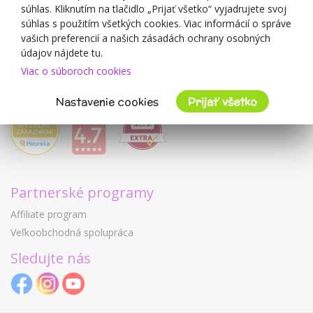
Mimulo.sk
súhlas. Kliknutím na tlačidlo „Prijať všetko“ vyjadrujete svoj
Obchodné podmienky
súhlas s použitím všetkých cookies. Viac informácií o správe
vašich preferencií a našich zásadách ochrany osobných
Ochrana osobných údajov GDPR
údajov nájdete tu.
Kontakty
Viac o súboroch cookies
Spolupracujeme
Hodnotenie zákazníkov
Nastavenie cookies
Prijať všetko
Partnerské programy
Affiliate program
Veľkoobchodná spolupráca
Sledujte nás