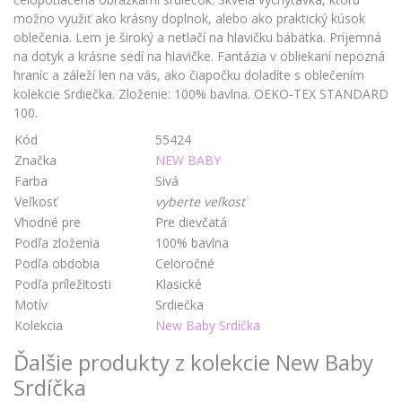
možno využiť ako krásny doplnok, alebo ako praktický kúsok
oblečenia. Lem je široký a netlačí na hlavičku bábätka. Príjemná
na dotyk a krásne sedí na hlavičke. Fantázia v obliekaní nepozná
hraníc a záleží len na vás, ako čiapočku doladíte s oblečením
kolekcie Srdiečka. Zloženie: 100% bavlna. OEKO-TEX STANDARD
100.
Kód
55424
Značka
NEW BABY
Farba
Sivá
Veľkosť
vyberte veľkosť
Vhodné pre
Pre dievčatá
Podľa zloženia
100% bavlna
Podľa obdobia
Celoročné
Podľa príležitosti
Klasické
Motív
Srdiečka
Kolekcia
New Baby Srdíčka
Ďalšie produkty z kolekcie New Baby
Srdíčka