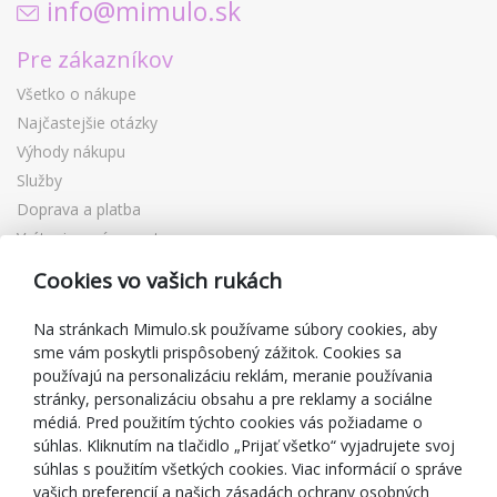
info@mimulo.sk
Pre zákazníkov
Všetko o nákupe
Najčastejšie otázky
Výhody nákupu
Služby
Doprava a platba
Vrátenie a výmena tovaru
Reklamácia
Cookies vo vašich rukách
Darčekové poukážky
Zľavové kupóny
Na stránkach Mimulo.sk používame súbory cookies, aby
sme vám poskytli prispôsobený zážitok. Cookies sa
Blog
používajú na personalizáciu reklám, meranie používania
O predajcovi
stránky, personalizáciu obsahu a pre reklamy a sociálne
médiá. Pred použitím týchto cookies vás požiadame o
Mimulo.sk
súhlas. Kliknutím na tlačidlo „Prijať všetko“ vyjadrujete svoj
Obchodné podmienky
súhlas s použitím všetkých cookies. Viac informácií o správe
vašich preferencií a našich zásadách ochrany osobných
Ochrana osobných údajov GDPR