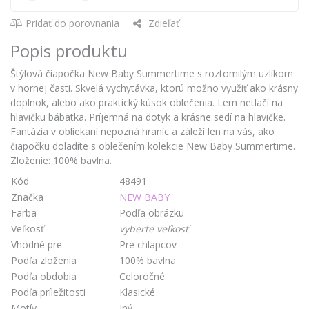
Pridať do porovnania
Zdieľať
Popis produktu
Štýlová čiapočka New Baby Summertime s roztomilým uzlíkom
v hornej časti. Skvelá vychytávka, ktorú možno využiť ako krásny
doplnok, alebo ako praktický kúsok oblečenia. Lem netlačí na
hlavičku bábätka. Príjemná na dotyk a krásne sedí na hlavičke.
Fantázia v obliekaní nepozná hraníc a záleží len na vás, ako
čiapočku doladíte s oblečením kolekcie New Baby Summertime.
Zloženie: 100% bavlna.
Kód
48491
Značka
NEW BABY
Farba
Podľa obrázku
Veľkosť
vyberte veľkosť
Vhodné pre
Pre chlapcov
Podľa zloženia
100% bavlna
Podľa obdobia
Celoročné
Podľa príležitosti
Klasické
Motív
Iný