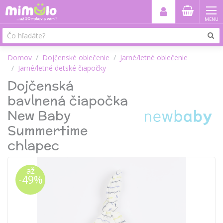
MENU
Domov
Dojčenské oblečenie
Jarné/letné oblečenie
Jarné/letné detské čiapočky
Dojčenská
bavlnená čiapočka
New Baby
Summertime
chlapec
až
-49%