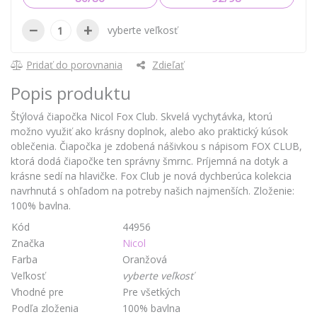
−
+
vyberte veľkosť
Pridať do porovnania
Zdieľať
Popis produktu
Štýlová čiapočka Nicol Fox Club. Skvelá vychytávka, ktorú
možno využiť ako krásny doplnok, alebo ako praktický kúsok
oblečenia. Čiapočka je zdobená nášivkou s nápisom FOX CLUB,
ktorá dodá čiapočke ten správny šmrnc. Príjemná na dotyk a
krásne sedí na hlavičke. Fox Club je nová dychberúca kolekcia
navrhnutá s ohľadom na potreby našich najmenších. Zloženie:
100% bavlna.
Kód
44956
Značka
Nicol
Farba
Oranžová
Veľkosť
vyberte veľkosť
Vhodné pre
Pre všetkých
Podľa zloženia
100% bavlna