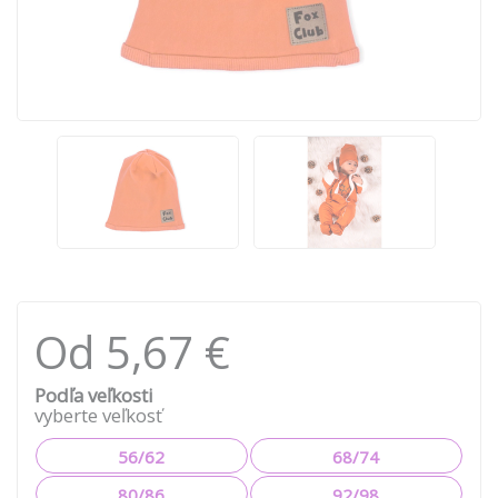
Od 5,67 €
Podľa veľkosti
vyberte veľkosť
56/62
68/74
80/86
92/98