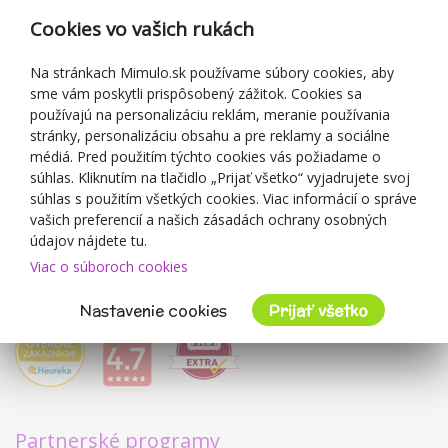
Reklamácia
Cookies vo vašich rukách
Darčekové poukážky
Zľavové kupóny
Na stránkach Mimulo.sk používame súbory cookies, aby
sme vám poskytli prispôsobený zážitok. Cookies sa
Blog
používajú na personalizáciu reklám, meranie používania
O predajcovi
stránky, personalizáciu obsahu a pre reklamy a sociálne
médiá. Pred použitím týchto cookies vás požiadame o
Mimulo.sk
súhlas. Kliknutím na tlačidlo „Prijať všetko“ vyjadrujete svoj
Obchodné podmienky
súhlas s použitím všetkých cookies. Viac informácií o správe
vašich preferencií a našich zásadách ochrany osobných
Ochrana osobných údajov GDPR
údajov nájdete tu.
Kontakty
Viac o súboroch cookies
Spolupracujeme
Hodnotenie zákazníkov
Nastavenie cookies
Prijať všetko
Partnerské programy