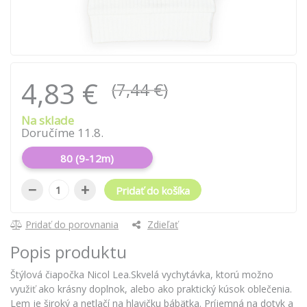
4,83 €
(7,44 €)
Na sklade
Doručíme 11.8.
80 (9-12m)
−
+
Pridať do košíka
Pridať do porovnania
Zdieľať
Popis produktu
Štýlová čiapočka Nicol Lea.Skvelá vychytávka, ktorú možno
využiť ako krásny doplnok, alebo ako praktický kúsok oblečenia.
Lem je široký a netlačí na hlavičku bábätka. Príjemná na dotyk a