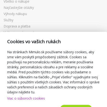
Všetko o nákupe
Najčastejšie otázky
Výhody nákupu
Služby
Doprava a platba
Vrátenie a výmena tovaru
Reklamácia
Cookies vo vašich rukách
Darčekové poukážky
Zľavové kupóny
Na stránkach Mimulo.sk používame súbory cookies, aby
sme vám poskytli prispôsobený zážitok. Cookies sa
Blog
používajú na personalizáciu reklám, meranie používania
O predajcovi
stránky, personalizáciu obsahu a pre reklamy a sociálne
médiá. Pred použitím týchto cookies vás požiadame o
Mimulo.sk
súhlas. Kliknutím na tlačidlo „Prijať všetko“ vyjadrujete svoj
Obchodné podmienky
súhlas s použitím všetkých cookies. Viac informácií o správe
vašich preferencií a našich zásadách ochrany osobných
Ochrana osobných údajov GDPR
údajov nájdete tu.
Kontakty
Viac o súboroch cookies
Spolupracujeme
Hodnotenie zákazníkov