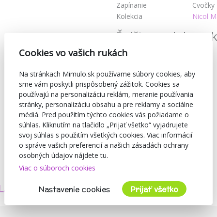
Zapínanie
Cvočky
Kolekcia
Nicol M
Ďalšie produkty z 
Cookies vo vašich rukách
Na stránkach Mimulo.sk používame súbory cookies, aby
sme vám poskytli prispôsobený zážitok. Cookies sa
používajú na personalizáciu reklám, meranie používania
stránky, personalizáciu obsahu a pre reklamy a sociálne
médiá. Pred použitím týchto cookies vás požiadame o
súhlas. Kliknutím na tlačidlo „Prijať všetko“ vyjadrujete
svoj súhlas s použitím všetkých cookies. Viac informácií
o správe vašich preferencií a našich zásadách ochrany
osobných údajov nájdete tu.
Viac o súboroch cookies
TVORÍME
BEZPEČNOSŤ
LASTNÉ PRODUKTY
A KVALITA
Nastavenie cookies
Prijať všetko