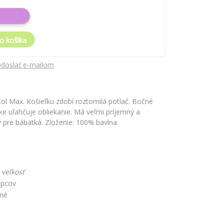
o košíka
doslať e-mailom
ol Max. Košieľku zdobí roztomilá potlač. Bočné
ke uľahčuje obliekanie. Má veľmi príjemný a
ny pre bábätká. Zloženie: 100% bavlna.
 veľkosť
apcov
čné
é