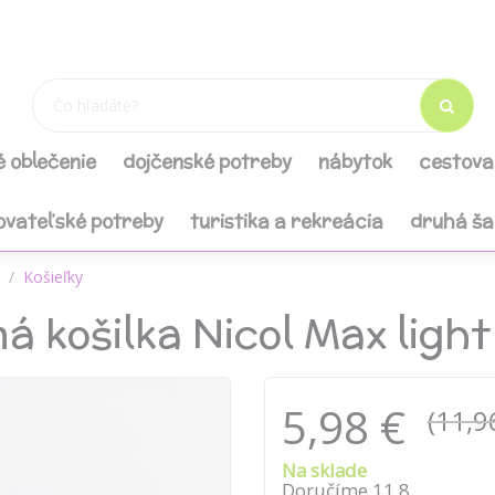
é oblečenie
dojčenské potreby
nábytok
cestova
ovateľské potreby
turistika a rekreácia
druhá š
Košieľky
á košilka Nicol Max light
5,98 €
(11,9
Na sklade
Doručíme 11.8.