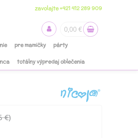
zavolajte +421 412 289 909
0,00 €
nie
pre mamičky
párty
anca
totálny výpredaj oblečenia
6 €)