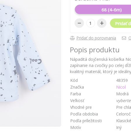
68 (4-6m)
−
+
Pridať d
Pridať do porovnania
O
Popis produktu
Nápaditá dojčenská košieľka Nic
zapínanie na cvočky po celej dĺž
kvalitný materiál, ktorý je ideál
Kód
48359
Značka
Nicol
Farba
Modrá
Veľkosť
vyberte
Vhodné pre
Pre chl
Podľa obdobia
Celoro
Podľa príležitosti
Klasick
Motív
Iný