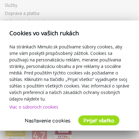
Služby
Doprava a platba
Vrátenie a výmena tovaru
Reklamácia
Cookies vo vašich rukách
Darčekové poukážky
Zľavové kupóny
Na stránkach Mimulo.sk používame súbory cookies, aby
sme vám poskytli prispôsobený zážitok. Cookies sa
Blog
používajú na personalizáciu reklám, meranie používania
O predajcovi
stránky, personalizáciu obsahu a pre reklamy a sociálne
médiá. Pred použitím týchto cookies vás požiadame o
Mimulo.sk
súhlas. Kliknutím na tlačidlo „Prijať všetko“ vyjadrujete svoj
Obchodné podmienky
súhlas s použitím všetkých cookies. Viac informácií o správe
vašich preferencií a našich zásadách ochrany osobných
Ochrana osobných údajov GDPR
údajov nájdete tu.
Kontakty
Viac o súboroch cookies
Spolupracujeme
Hodnotenie zákazníkov
Nastavenie cookies
Prijať všetko