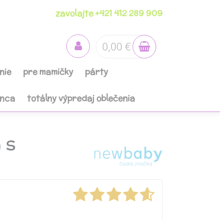
zavolajte +421 412 289 909
0,00 €
nie
pre mamičky
párty
anca
totálny výpredaj oblečenia
 s