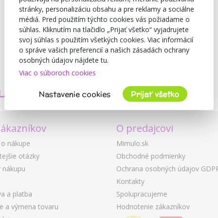
stránky, personalizáciu obsahu a pre reklamy a sociálne
médiá. Pred použitím týchto cookies vás požiadame o
súhlas. Kliknutím na tlačidlo „Prijať všetko“ vyjadrujete
svoj súhlas s použitím všetkých cookies. Viac informácií
o správe vašich preferencií a našich zásadách ochrany
osobných údajov nájdete tu.
Viac o súboroch cookies
TVORÍME
BEZPEČNOSŤ
LASTNÉ PRODUKTY
A KVALITA
Nastavenie cookies
Prijať všetko
zákazníkov
O predajcovi
 o nákupe
Mimulo.sk
tejšie otázky
Obchodné podmienky
 nákupu
Ochrana osobných údajov GDP
Kontakty
a a platba
Spolupracujeme
ie a výmena tovaru
Hodnotenie zákazníkov