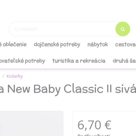
é oblečenie
dojčenské potreby
nábytok
cestova
ovateľské potreby
turistika a rekreácia
druhá š
Košieľky
 New Baby Classic II sivá
6,70 €