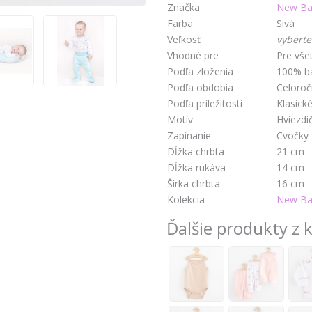
Značka
New Ba
Farba
Sivá
Veľkosť
vyberte
Vhodné pre
Pre vše
Podľa zloženia
100% b
Podľa obdobia
Celoro
Podľa príležitosti
Klasick
Motív
Hviezdi
Zapínanie
Cvočky
Dĺžka chrbta
21 cm
Dĺžka rukáva
14 cm
Šírka chrbta
16 cm
Kolekcia
New Bab
Ďalšie produkty z k