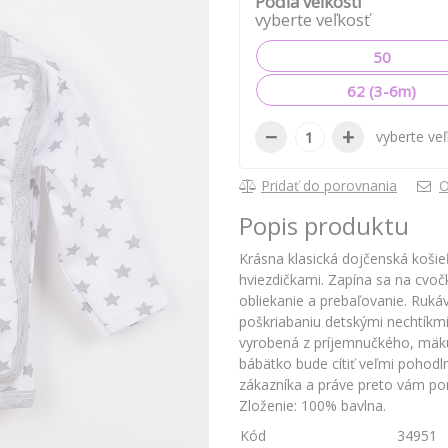
Podľa veľkosti
vyberte veľkosť
50
62 (3-6m)
−
+
vyberte ve
Pridať do porovnania
O
Popis produktu
Krásna klasická dojčenská košie
hviezdičkami. Zapína sa na cvoč
obliekanie a prebaľovanie. Ruká
poškriabaniu detskými nechtíkmi 
vyrobená z príjemnučkého, mäku
bábätko bude cítiť veľmi pohodl
zákazníka a práve preto vám pon
Zloženie: 100% bavlna.
Kód
34951