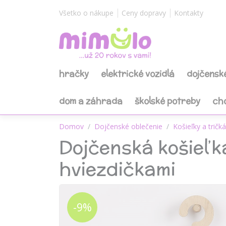
Všetko o nákupe
Ceny dopravy
Kontakty
hračky
elektrické vozidlá
dojčensk
dom a záhrada
školské potreby
ch
Domov
Dojčenské oblečenie
Košieľky a tričká
Dojčenská košieľka
hviezdičkami
-9%