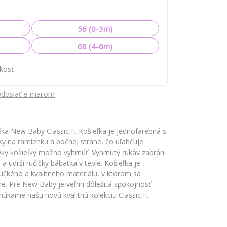
56 (0-3m)
68 (4-6m)
ľkosť
doslať e-mailom
ľka New Baby Classic II. Košieľka je jednofarebná s
ky na ramienku a bočnej strane, čo uľahčuje
vky košieľky možno vyhrnúť. Vyhrnutý rukáv zabráni
a udrží ručičky bábätka v teple. Košieľka je
čkého a kvalitného materiálu, v ktorom sa
ne. Pre New Baby je veľmi dôležitá spokojnosť
úkame našu novú kvalitnú kolekciu Classic II.