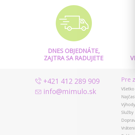
DNES OBJEDNÁTE,
ZAJTRA SA RADUJETE
V
Pre 
+421 412 289 909
Všetko
info@mimulo.sk
Najčas
Výhody
Služby
Doprav
Vráten