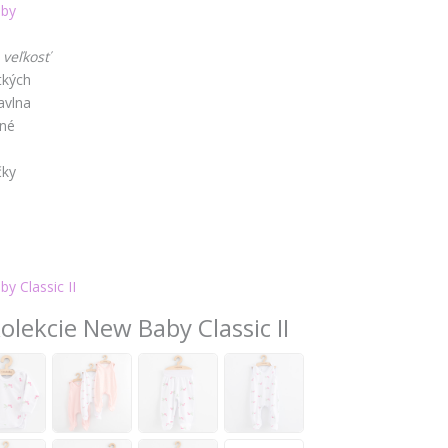
by
 veľkosť
tkých
avlna
čné
é
čky
y Classic II
olekcie New Baby Classic II