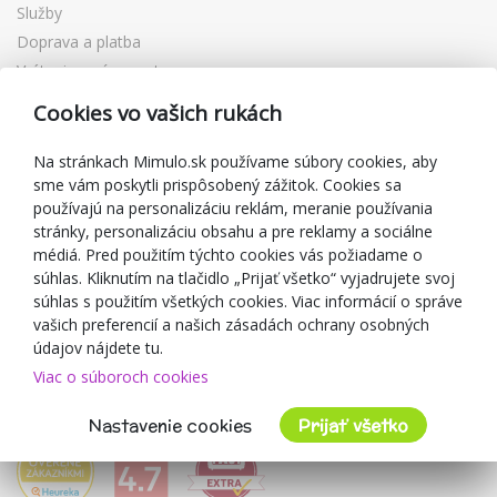
Služby
Doprava a platba
Vrátenie a výmena tovaru
Reklamácia
Cookies vo vašich rukách
Darčekové poukážky
Zľavové kupóny
Na stránkach Mimulo.sk používame súbory cookies, aby
sme vám poskytli prispôsobený zážitok. Cookies sa
Blog
používajú na personalizáciu reklám, meranie používania
O predajcovi
stránky, personalizáciu obsahu a pre reklamy a sociálne
médiá. Pred použitím týchto cookies vás požiadame o
Mimulo.sk
súhlas. Kliknutím na tlačidlo „Prijať všetko“ vyjadrujete svoj
Obchodné podmienky
súhlas s použitím všetkých cookies. Viac informácií o správe
vašich preferencií a našich zásadách ochrany osobných
Ochrana osobných údajov GDPR
údajov nájdete tu.
Kontakty
Viac o súboroch cookies
Spolupracujeme
Hodnotenie zákazníkov
Nastavenie cookies
Prijať všetko