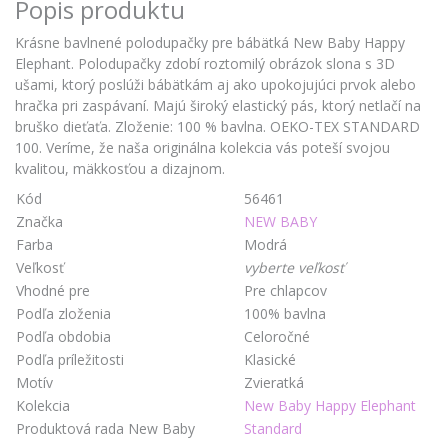
Popis produktu
Krásne bavlnené polodupačky pre bábätká New Baby Happy
Elephant. Polodupačky zdobí roztomilý obrázok slona s 3D
ušami, ktorý poslúži bábätkám aj ako upokojujúci prvok alebo
hračka pri zaspávaní. Majú široký elastický pás, ktorý netlačí na
bruško dieťaťa. Zloženie: 100 % bavlna. OEKO-TEX STANDARD
100. Veríme, že naša originálna kolekcia vás poteší svojou
kvalitou, mäkkosťou a dizajnom.
Kód
56461
Značka
NEW BABY
Farba
Modrá
Veľkosť
vyberte veľkosť
Vhodné pre
Pre chlapcov
Podľa zloženia
100% bavlna
Podľa obdobia
Celoročné
Podľa príležitosti
Klasické
Motív
Zvieratká
Kolekcia
New Baby Happy Elephant
Produktová rada New Baby
Standard