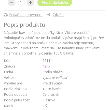
−
+
Pridať do košíka
Pridať do porovnania
Zdieľať
Popis produktu
Nápadité bavlnené polodupačky Nicol Viki pre bábätká.
Polodupačky zdobí roztomilá potlač. V páse majú široký pružný
lem, ktorý netlačí na bruško bábätka. Vďaka príjemnému,
mäkkemu a kvalitnému materiálu sa bábätko bude cítiť veľmi
príjemne a pohodlne. Zloženie: 100% bavlna.
Kód
55114
Značka
Nicol
Farba
Podľa obrázku
Veľkosť
vyberte veľkosť
Vhodné pre
Pre dievčatá
Podľa zloženia
100% bavlna
Podľa obdobia
Celoročné
Podľa príležitosti
Klasické
Motív
Iný