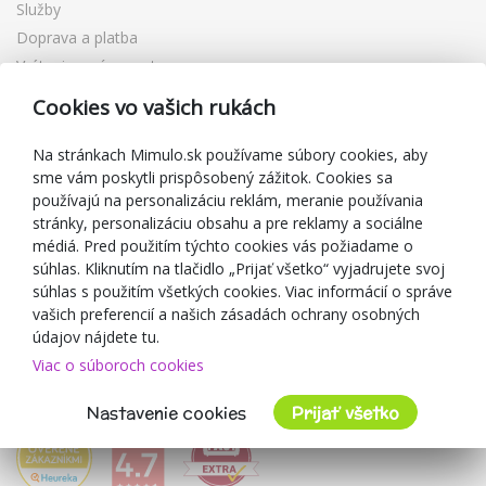
Služby
Doprava a platba
Vrátenie a výmena tovaru
Reklamácia
Cookies vo vašich rukách
Darčekové poukážky
Zľavové kupóny
Na stránkach Mimulo.sk používame súbory cookies, aby
sme vám poskytli prispôsobený zážitok. Cookies sa
Blog
používajú na personalizáciu reklám, meranie používania
O predajcovi
stránky, personalizáciu obsahu a pre reklamy a sociálne
médiá. Pred použitím týchto cookies vás požiadame o
Mimulo.sk
súhlas. Kliknutím na tlačidlo „Prijať všetko“ vyjadrujete svoj
Obchodné podmienky
súhlas s použitím všetkých cookies. Viac informácií o správe
vašich preferencií a našich zásadách ochrany osobných
Ochrana osobných údajov GDPR
údajov nájdete tu.
Kontakty
Viac o súboroch cookies
Spolupracujeme
Hodnotenie zákazníkov
Nastavenie cookies
Prijať všetko