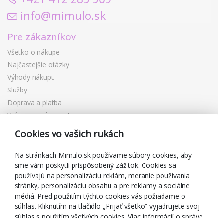
info@mimulo.sk
Pre zákazníkov
Všetko o nákupe
Najčastejšie otázky
Výhody nákupu
Služby
Doprava a platba
Vrátenie a výmena tovaru
Reklamácia
Cookies vo vašich rukách
Darčekové poukážky
Zľavové kupóny
Na stránkach Mimulo.sk používame súbory cookies, aby
sme vám poskytli prispôsobený zážitok. Cookies sa
Blog
používajú na personalizáciu reklám, meranie používania
O predajcovi
stránky, personalizáciu obsahu a pre reklamy a sociálne
médiá. Pred použitím týchto cookies vás požiadame o
Mimulo.sk
súhlas. Kliknutím na tlačidlo „Prijať všetko“ vyjadrujete svoj
Obchodné podmienky
súhlas s použitím všetkých cookies. Viac informácií o správe