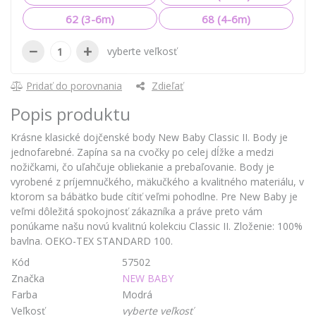
62 (3-6m)
68 (4-6m)
−
+
vyberte veľkosť
Pridať do porovnania
Zdieľať
Popis produktu
Krásne klasické dojčenské body New Baby Classic II. Body je
jednofarebné. Zapína sa na cvočky po celej dĺžke a medzi
nožičkami, čo uľahčuje obliekanie a prebaľovanie. Body je
vyrobené z príjemnučkého, mäkučkého a kvalitného materiálu, v
ktorom sa bábätko bude cítiť veľmi pohodlne. Pre New Baby je
veľmi dôležitá spokojnosť zákazníka a práve preto vám
ponúkame našu novú kvalitnú kolekciu Classic II. Zloženie: 100%
bavlna. OEKO-TEX STANDARD 100.
Kód
57502
Značka
NEW BABY
Farba
Modrá
Veľkosť
vyberte veľkosť