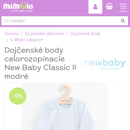
MENU
Domov
Dojčenské oblečenie
Dojčenské body
S dlhým rukávom
Dojčenské body
celorozopínacie
New Baby Classic II
modré
-9%