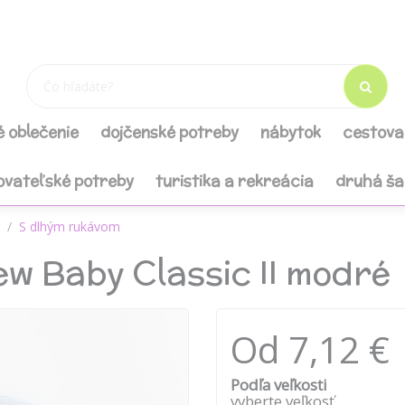
é oblečenie
dojčenské potreby
nábytok
cestova
ovateľské potreby
turistika a rekreácia
druhá š
S dlhým rukávom
w Baby Classic II modré
Od 7,12 €
Podľa veľkosti
vyberte veľkosť