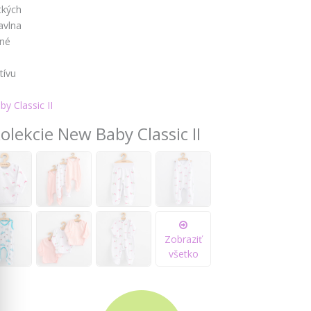
tkých
avlna
čné
é
tívu
y Classic II
olekcie New Baby Classic II
Zobraziť
všetko