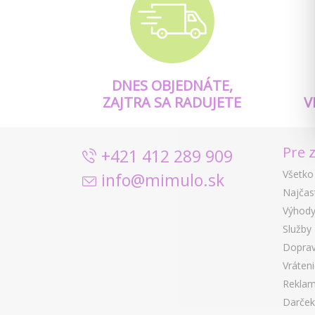
DNES OBJEDNÁTE,
ZAJTRA SA RADUJETE
V
Pre 
+421 412 289 909
Všetko
info@mimulo.sk
Najčas
Výhody
Služby
Doprav
Vráten
Reklam
Darček