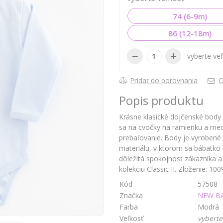
74 (6-9m)
86 (12-18m)
−
+
vyberte ve
Pridať do porovnania
O
Popis produktu
Krásne klasické dojčenské body 
sa na cvočky na ramienku a medz
prebaľovanie. Body je vyrobené
materiálu, v ktorom sa bábätko 
dôležitá spokojnosť zákazníka 
kolekciu Classic II. Zloženie:
Kód
57508
Značka
NEW B
Farba
Modrá
Veľkosť
vyberte