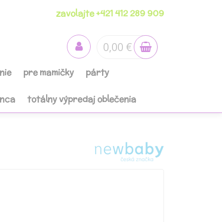
zavolajte +421 412 289 909
0,00 €
nie
pre mamičky
párty
anca
totálny výpredaj oblečenia