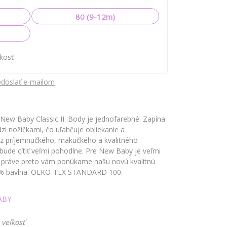
80 (9-12m)
ľkosť
doslať e-mailom
New Baby Classic II. Body je jednofarebné. Zapína
i nožičkami, čo uľahčuje obliekanie a
 z príjemnučkého, mäkučkého a kvalitného
bude cítiť veľmi pohodlne. Pre New Baby je veľmi
a práve preto vám ponúkame našu novú kvalitnú
 100% bavlna. OEKO-TEX STANDARD 100.
ABY
 veľkosť