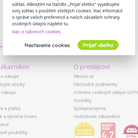
súhlas. Kliknutím na tlačidlo „Prijať všetko“ vyjadrujete
svoj súhlas s použitím všetkých cookies. Viac informácií
o správe vašich preferencií a našich zásadách ochrany
osobných údajov nájdete tu.
Viac o súboroch cookies
TVORÍME
BEZPEČNOSŤ
LASTNÉ PRODUKTY
A KVALITA
Nastavenie cookies
Prijať všetko
zákazníkov
O predajcovi
 o nákupe
Mimulo.sk
tejšie otázky
Obchodné podmienky
 nákupu
Ochrana osobných údajov GDP
Kontakty
a a platba
Spolupracujeme
ie a výmena tovaru
Hodnotenie zákazníkov
ácia
ové poukážky