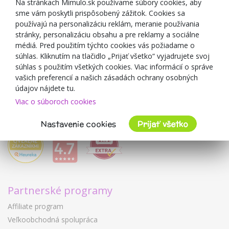
Zľavové kupóny
Na stránkach Mimulo.sk používame súbory cookies, aby
sme vám poskytli prispôsobený zážitok. Cookies sa
Blog
používajú na personalizáciu reklám, meranie používania
O predajcovi
stránky, personalizáciu obsahu a pre reklamy a sociálne
médiá. Pred použitím týchto cookies vás požiadame o
Mimulo.sk
súhlas. Kliknutím na tlačidlo „Prijať všetko“ vyjadrujete svoj
Obchodné podmienky
súhlas s použitím všetkých cookies. Viac informácií o správe
vašich preferencií a našich zásadách ochrany osobných
Ochrana osobných údajov GDPR
údajov nájdete tu.
Kontakty
Viac o súboroch cookies
Spolupracujeme
Hodnotenie zákazníkov
Nastavenie cookies
Prijať všetko
Partnerské programy
Affiliate program
Veľkoobchodná spolupráca