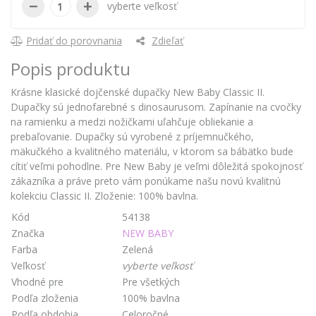
−
+
vyberte veľkosť
Pridať do porovnania
Zdieľať
Popis produktu
Krásne klasické dojčenské dupačky New Baby Classic II.
Dupačky sú jednofarebné s dinosaurusom. Zapínanie na cvočky
na ramienku a medzi nožičkami uľahčuje obliekanie a
prebaľovanie. Dupačky sú vyrobené z príjemnučkého,
mäkučkého a kvalitného materiálu, v ktorom sa bábätko bude
cítiť veľmi pohodlne. Pre New Baby je veľmi dôležitá spokojnosť
zákazníka a práve preto vám ponúkame našu novú kvalitnú
kolekciu Classic II. Zloženie: 100% bavlna.
Kód
54138
Značka
NEW BABY
Farba
Zelená
Veľkosť
vyberte veľkosť
Vhodné pre
Pre všetkých
Podľa zloženia
100% bavlna
Podľa obdobia
Celoročné