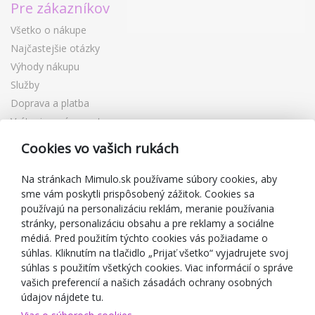
Pre zákazníkov
Všetko o nákupe
Najčastejšie otázky
Výhody nákupu
Služby
Doprava a platba
Vrátenie a výmena tovaru
Reklamácia
Cookies vo vašich rukách
Darčekové poukážky
Zľavové kupóny
Na stránkach Mimulo.sk používame súbory cookies, aby
sme vám poskytli prispôsobený zážitok. Cookies sa
Blog
používajú na personalizáciu reklám, meranie používania
O predajcovi
stránky, personalizáciu obsahu a pre reklamy a sociálne
médiá. Pred použitím týchto cookies vás požiadame o
Mimulo.sk
súhlas. Kliknutím na tlačidlo „Prijať všetko“ vyjadrujete svoj
Obchodné podmienky
súhlas s použitím všetkých cookies. Viac informácií o správe
vašich preferencií a našich zásadách ochrany osobných
Ochrana osobných údajov GDPR
údajov nájdete tu.
Kontakty