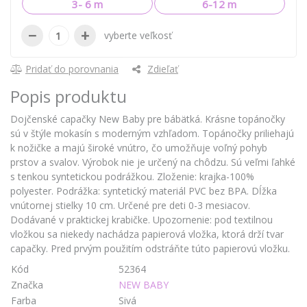
3- 6 m
6-12 m
−
+
vyberte veľkosť
Pridať do porovnania
Zdieľať
Popis produktu
Dojčenské capačky New Baby pre bábätká. Krásne topánočky
sú v štýle mokasín s moderným vzhľadom. Topánočky priliehajú
k nožičke a majú široké vnútro, čo umožňuje voľný pohyb
prstov a svalov. Výrobok nie je určený na chôdzu. Sú veľmi ľahké
s tenkou syntetickou podrážkou. Zloženie: krajka-100%
polyester. Podrážka: syntetický materiál PVC bez BPA. Dĺžka
vnútornej stielky 10 cm. Určené pre deti 0-3 mesiacov.
Dodávané v praktickej krabičke. Upozornenie: pod textilnou
vložkou sa niekedy nachádza papierová vložka, ktorá drží tvar
capačky. Pred prvým použitím odstráňte túto papierovú vložku.
Kód
52364
Značka
NEW BABY
Farba
Sivá