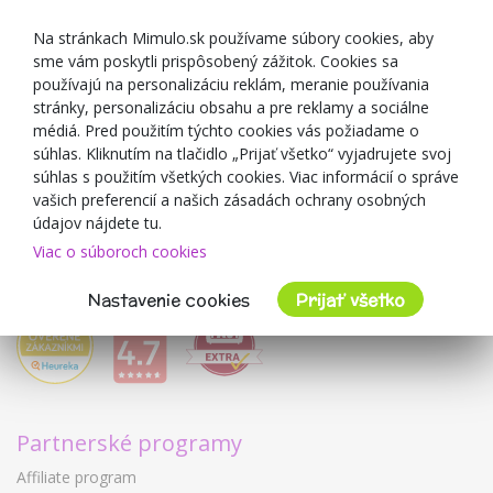
Darčekové poukážky
Zľavové kupóny
Na stránkach Mimulo.sk používame súbory cookies, aby
sme vám poskytli prispôsobený zážitok. Cookies sa
Blog
používajú na personalizáciu reklám, meranie používania
O predajcovi
stránky, personalizáciu obsahu a pre reklamy a sociálne
médiá. Pred použitím týchto cookies vás požiadame o
Mimulo.sk
súhlas. Kliknutím na tlačidlo „Prijať všetko“ vyjadrujete svoj
Obchodné podmienky
súhlas s použitím všetkých cookies. Viac informácií o správe
vašich preferencií a našich zásadách ochrany osobných
Ochrana osobných údajov GDPR
údajov nájdete tu.
Kontakty
Viac o súboroch cookies
Spolupracujeme
Hodnotenie zákazníkov
Nastavenie cookies
Prijať všetko
Partnerské programy
Affiliate program