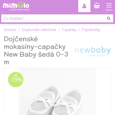
MENU
Domov
Dojčenské oblečenie
Topánky
Topánočky
Dojčenské
mokasíny-capačky
New Baby šedá 0-3
m
až
-19%