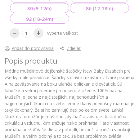
80 (9-12m)
86 (12-18m)
92 (18-24m)
−
+
vyberte veľkosť
Pridať do porovnania
Zdieľať
Popis produktu
Módne mušelínové dojčenské šatôčky New Baby Elizabeth pre
všetky malé parádnice. Šatičky s dlhým rukávom v tvare písmena
A na zaväzovanie na boku uľahčia obliekanie dievčatiek. Sú
ľahučké a veľmi príjemné pri nosení. Zloženie: 100% bavlna.
Mušelín je jedna z najčistejších, najjednoduchších a
najjemnejších tkanín na svete. Jemne tkaný priedušný materiál je
taký dokonalý, že si ho zamilujú deti po celom svete. Ľahká
štruktúra umožňuje mušelínu „dýchať“ a zaisťuje dostatočnú
cirkuláciu vzduchu, čím znižuje riziko prehriatia. Táto vlastnosť
pomáha udržať Vaše dieťa v pohodlí, bezpečí a rodičia v pokoji.
Mušelín je veľmi odolný a to tak, že bez problémov zvláda