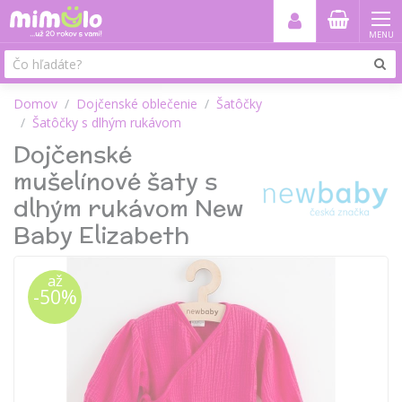
MENU
Domov
Dojčenské oblečenie
Šatôčky
Šatôčky s dlhým rukávom
Dojčenské
mušelínové šaty s
dlhým rukávom New
Baby Elizabeth
až
-50%