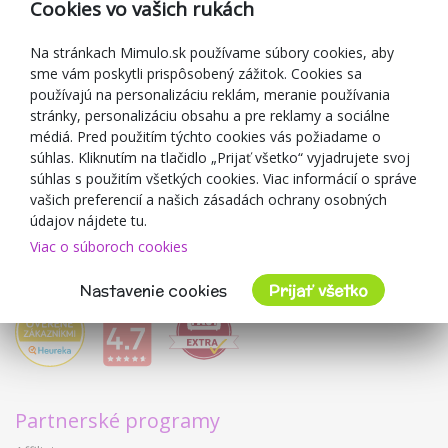
Cookies vo vašich rukách
Darčekové poukážky
Zľavové kupóny
Na stránkach Mimulo.sk používame súbory cookies, aby
sme vám poskytli prispôsobený zážitok. Cookies sa
Blog
používajú na personalizáciu reklám, meranie používania
O predajcovi
stránky, personalizáciu obsahu a pre reklamy a sociálne
médiá. Pred použitím týchto cookies vás požiadame o
Mimulo.sk
súhlas. Kliknutím na tlačidlo „Prijať všetko“ vyjadrujete svoj
Obchodné podmienky
súhlas s použitím všetkých cookies. Viac informácií o správe
vašich preferencií a našich zásadách ochrany osobných
Ochrana osobných údajov GDPR
údajov nájdete tu.
Kontakty
Viac o súboroch cookies
Spolupracujeme
Hodnotenie zákazníkov
Nastavenie cookies
Prijať všetko
Partnerské programy