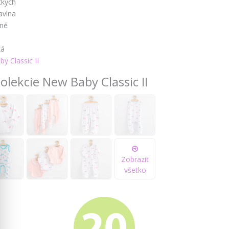
tkých
avlna
čné
é
ká
y Classic II
olekcie New Baby Classic II
Zobraziť
všetko