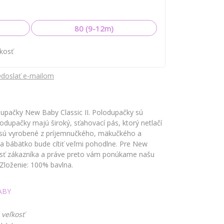
80 (9-12m)
ľkosť
doslať e-mailom
dupačky New Baby Classic II. Polodupačky sú
dupačky majú široký, sťahovací pás, ktorý netlačí
 sú vyrobené z príjemnučkého, mäkučkého a
sa bábätko bude cítiť veľmi pohodlne. Pre New
osť zákazníka a práve preto vám ponúkame našu
. Zloženie: 100% bavlna.
ABY
 veľkosť