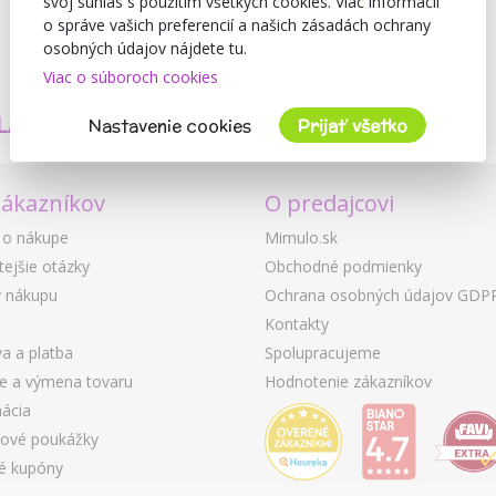
svoj súhlas s použitím všetkých cookies. Viac informácií
o správe vašich preferencií a našich zásadách ochrany
osobných údajov nájdete tu.
Viac o súboroch cookies
TVORÍME
BEZPEČNOSŤ
LASTNÉ PRODUKTY
A KVALITA
Nastavenie cookies
Prijať všetko
zákazníkov
O predajcovi
 o nákupe
Mimulo.sk
tejšie otázky
Obchodné podmienky
 nákupu
Ochrana osobných údajov GDP
Kontakty
a a platba
Spolupracujeme
ie a výmena tovaru
Hodnotenie zákazníkov
ácia
ové poukážky
é kupóny