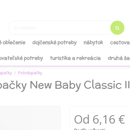
é oblečenie
dojčenské potreby
nábytok
cestova
ovateľské potreby
turistika a rekreácia
druhá š
upačky
Polodupačky
ačky New Baby Classic II
Od 6,16 €