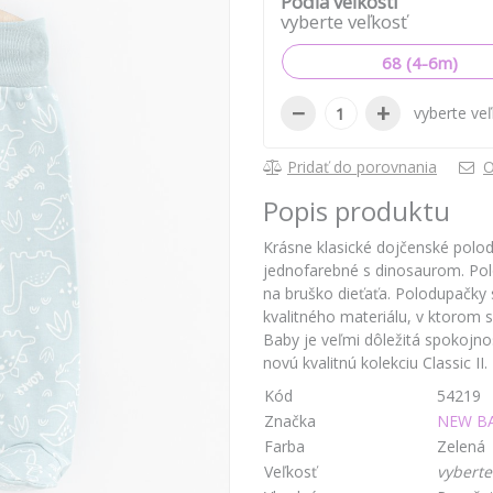
Podľa veľkosti
vyberte veľkosť
68 (4-6m)
−
+
vyberte ve
Pridať do porovnania
O
Popis produktu
Krásne klasické dojčenské polo
jednofarebné s dinosaurom. Polo
na bruško dieťaťa. Polodupačky
kvalitného materiálu, v ktorom 
Baby je veľmi dôležitá spokojn
novú kvalitnú kolekciu Classic II
Kód
54219
Značka
NEW B
Farba
Zelená
Veľkosť
vyberte