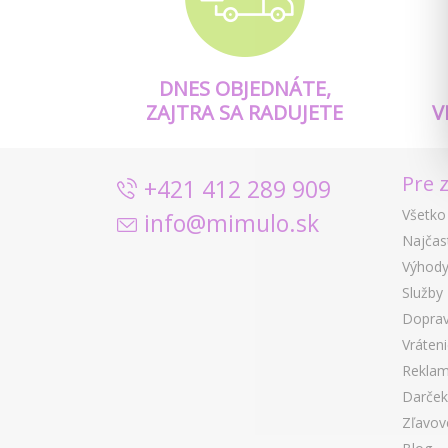
DNES OBJEDNÁTE,
ZAJTRA SA RADUJETE
V
Pre 
+421 412 289 909
Všetko
info@mimulo.sk
Najčas
Výhody
Služby
Doprav
Vráten
Reklam
Darček
Zľavov