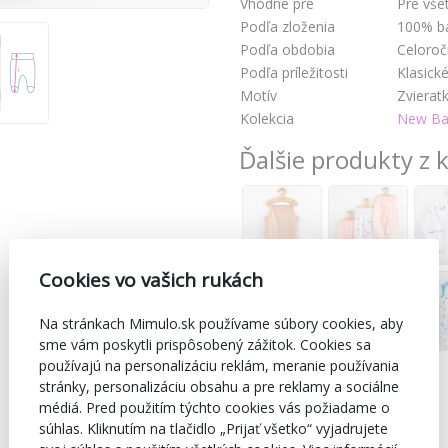
Vhodné pre
Pre vše
Podľa zloženia
100% b
Podľa obdobia
Celoro
Podľa príležitosti
Klasick
Motív
Zvierat
Kolekcia
New Bab
Ďalšie produkty z k
Cookies vo vašich rukách
Na stránkach Mimulo.sk používame súbory cookies, aby
sme vám poskytli prispôsobený zážitok. Cookies sa
používajú na personalizáciu reklám, meranie používania
stránky, personalizáciu obsahu a pre reklamy a sociálne
médiá. Pred použitím týchto cookies vás požiadame o
súhlas. Kliknutím na tlačidlo „Prijať všetko“ vyjadrujete