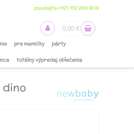
zavolajte +421 412 289 909
0,00 €
nie
pre mamičky
párty
anca
totálny výpredaj oblečenia
 dino