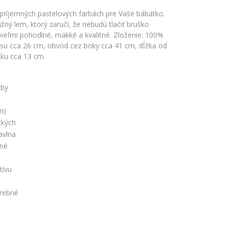
príjemných pastelových farbách pre Vaše bábätko.
ný lem, ktorý zaručí, že nebudú tlačiť bruško
veľmi pohodlné, mäkké a kvalitné. Zloženie: 100%
su cca 26 cm, obvod cez boky cca 41 cm, dĺžka od
oku cca 13 cm.
by
m)
tkých
avlna
čné
é
tívu
rebné