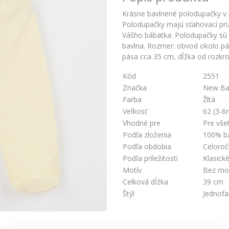
Krásne bavlnené polodupačky v 
Polodupačky majú sťahovací pruž
Vášho bábätka. Polodupačky sú 
bavlna. Rozmer: obvod okolo pá
pása cca 35 cm, dĺžka od rozkr
Kód
2551
Značka
New Ba
Farba
Žltá
Veľkosť
62 (3-6
Vhodné pre
Pre vše
Podľa zloženia
100% b
Podľa obdobia
Celoro
Podľa príležitosti
Klasick
Motív
Bez mo
Celková dĺžka
39 cm
Štýl
Jednofa