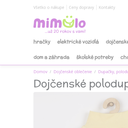
Všetko o nákupe
Ceny dopravy
Kontakty
hračky
elektrické vozidlá
dojčensk
dom a záhrada
školské potreby
ch
Domov
Dojčenské oblečenie
Dupačky, polod
Dojčenské polodu