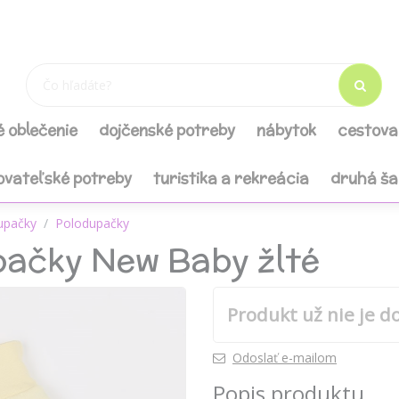
é oblečenie
dojčenské potreby
nábytok
cestova
ovateľské potreby
turistika a rekreácia
druhá š
upačky
Polodupačky
pačky New Baby žlté
Produkt už nie je d
Odoslať e-mailom
Popis produktu