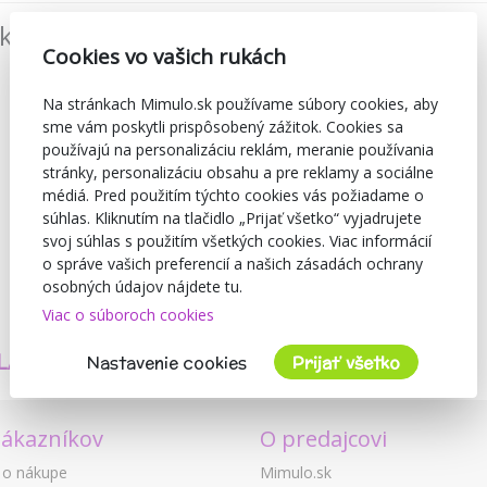
íkmi:
88%
Cookies vo vašich rukách
Na stránkach Mimulo.sk používame súbory cookies, aby
sme vám poskytli prispôsobený zážitok. Cookies sa
používajú na personalizáciu reklám, meranie používania
stránky, personalizáciu obsahu a pre reklamy a sociálne
médiá. Pred použitím týchto cookies vás požiadame o
súhlas. Kliknutím na tlačidlo „Prijať všetko“ vyjadrujete
svoj súhlas s použitím všetkých cookies. Viac informácií
o správe vašich preferencií a našich zásadách ochrany
osobných údajov nájdete tu.
Viac o súboroch cookies
TVORÍME
BEZPEČNOSŤ
LASTNÉ PRODUKTY
A KVALITA
Nastavenie cookies
Prijať všetko
zákazníkov
O predajcovi
 o nákupe
Mimulo.sk