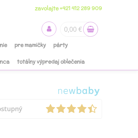
zavolajte +421 412 289 909
0,00 €
nie
pre mamičky
párty
anca
totálny výpredaj oblečenia
ostupný