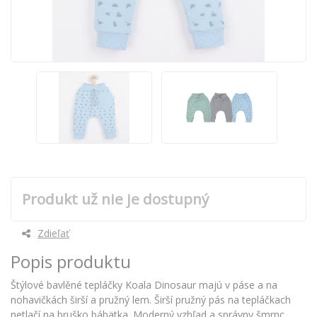
Produkt už nie je dostupný
Zdieľať
Popis produktu
Štýlové bavlěné tepláčky Koala Dinosaur majú v páse a na
nohavičkách širší a pružný lem. Širší pružný pás na tepláčkach
netlačí na bruško bábätka. Moderný vzhľad a správny šmrnc