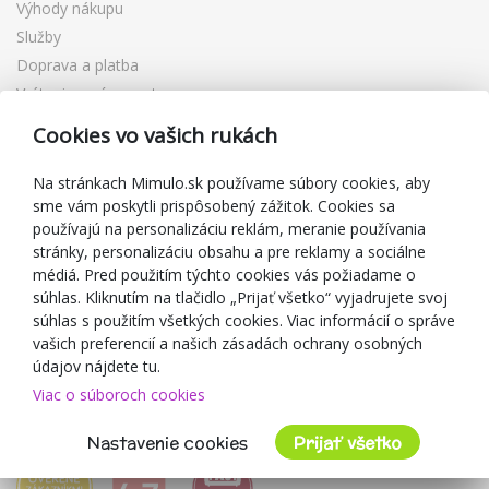
Výhody nákupu
Služby
Doprava a platba
Vrátenie a výmena tovaru
Reklamácia
Cookies vo vašich rukách
Darčekové poukážky
Zľavové kupóny
Na stránkach Mimulo.sk používame súbory cookies, aby
sme vám poskytli prispôsobený zážitok. Cookies sa
Blog
používajú na personalizáciu reklám, meranie používania
O predajcovi
stránky, personalizáciu obsahu a pre reklamy a sociálne
médiá. Pred použitím týchto cookies vás požiadame o
Mimulo.sk
súhlas. Kliknutím na tlačidlo „Prijať všetko“ vyjadrujete svoj
Obchodné podmienky
súhlas s použitím všetkých cookies. Viac informácií o správe
vašich preferencií a našich zásadách ochrany osobných
Ochrana osobných údajov GDPR
údajov nájdete tu.
Kontakty
Viac o súboroch cookies
Spolupracujeme
Hodnotenie zákazníkov
Nastavenie cookies
Prijať všetko