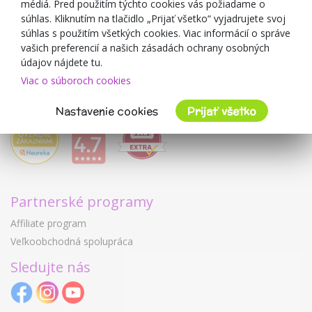
médiá. Pred použitím týchto cookies vás požiadame o
Mimulo.sk
súhlas. Kliknutím na tlačidlo „Prijať všetko“ vyjadrujete svoj
Obchodné podmienky
súhlas s použitím všetkých cookies. Viac informácií o správe
vašich preferencií a našich zásadách ochrany osobných
Ochrana osobných údajov GDPR
údajov nájdete tu.
Kontakty
Viac o súboroch cookies
Spolupracujeme
Hodnotenie zákazníkov
Nastavenie cookies
Prijať všetko
Partnerské programy
Affiliate program
Veľkoobchodná spolupráca
Sledujte nás