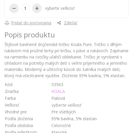
−
+
vyberte veľkosť
Pridať do porovnania
Zdieľať
Popis produktu
Štýlové bavlnené dojčenské tričko Koala Pure. Tričko s dlhým
rukávom má pružné lemy pri krčku, v páse a rukávoch. Zapínanie
na ramienku na cvočky uľahčí obliekanie. Tričko je vyrobené s
ohľadom na potreby malých detí s veľmi príjemného a jemného
materiálu. Moderný a užitočný kúsok do šatníka malých detí,
ktorý má všestranné využitie. Zloženie 95% bavlna, 5% elastan.
Kód
53563
Značka
KOALA
Farba
Fialová
Veľkosť
vyberte veľkosť
Vhodné pre
Pre všetkých
Podľa zloženia
95% bavlna, 5% elastan
Podľa obdobia
Celoročné
Podľa príležitosti
Klasické