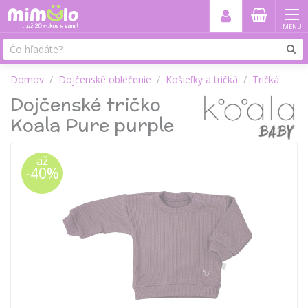
MENU
Domov
Dojčenské oblečenie
Košieľky a tričká
Tričká
Dojčenské tričko
Koala Pure purple
až
-40%