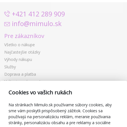
+421 412 289 909
info@mimulo.sk
Pre zákazníkov
Všetko o nákupe
Najčastejšie otázky
Výhody nákupu
Služby
Doprava a platba
Vrátenie a výmena tovaru
Reklamácia
Cookies vo vašich rukách
Darčekové poukážky
Zľavové kupóny
Na stránkach Mimulo.sk používame súbory cookies, aby
sme vám poskytli prispôsobený zážitok. Cookies sa
Blog
používajú na personalizáciu reklám, meranie používania
O predajcovi
stránky, personalizáciu obsahu a pre reklamy a sociálne