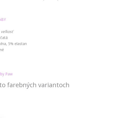
ABY
 veľkosť
včatá
lna, 5% elastan
čné
é
by Paw
to farebných variantoch