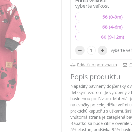
Podľa veľkosti
vyberte veľkosť
56 (0-3m)
68 (4-6m)
80 (9-12m)
−
+
vyberte ve
Pridať do porovnania
O
Popis produktu
Nápaditý bavlnený dojčenský ov
detským vzorom. Je vyrobený z 
bavlnenou podšívkou. Materiál je
na cvočky po celej dĺžke veľmi u
praktickú kapucňu s uškami, šir
vnútorná strana je zateplená ba
Bábätko sa bude cítiť v overale
5% elastan, podšívka-95% bavlna