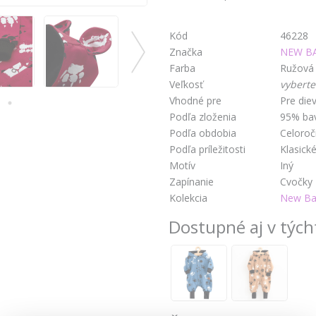
Kód
46228
Značka
NEW B
Farba
Ružová
Veľkosť
vyberte
Vhodné pre
Pre die
Podľa zloženia
95% bav
Podľa obdobia
Celoro
Podľa príležitosti
Klasick
Motív
Iný
Zapínanie
Cvočky
Kolekcia
New Ba
Dostupné aj v tých