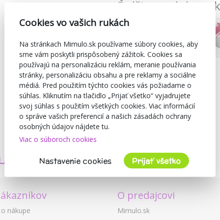
Ďalšie produkty z
Cookies vo vašich rukách
Na stránkach Mimulo.sk používame súbory cookies, aby
sme vám poskytli prispôsobený zážitok. Cookies sa
používajú na personalizáciu reklám, meranie používania
stránky, personalizáciu obsahu a pre reklamy a sociálne
médiá. Pred použitím týchto cookies vás požiadame o
súhlas. Kliknutím na tlačidlo „Prijať všetko“ vyjadrujete
svoj súhlas s použitím všetkých cookies. Viac informácií
o správe vašich preferencií a našich zásadách ochrany
osobných údajov nájdete tu.
Viac o súboroch cookies
TVORÍME
BEZPEČNOSŤ
LASTNÉ PRODUKTY
A KVALITA
Nastavenie cookies
Prijať všetko
zákazníkov
O predajcovi
 o nákupe
Mimulo.sk