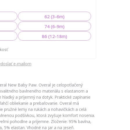
62 (3-6m)
74 (6-9m)
86 (12-18m)
ľkosť
doslať e-mailom
eral New Baby Paw. Overal je celopotlačený
kvalitného bavlneného materiálu s elastanom a
 hladký a príjemný na dotyk. Praktické zapínanie
ľahčí obliekanie a prebaľovanie. Overal má
šie pružné lemy na rukách a nohavičkách a celá
vlnenou podšívkou, ktorá zvyšuje komfort nosenia.
 veľmi pohodlne a príjemne. Zloženie: 95% bavlna,
, 5% elastan. Vhodné na jar a na jeseň.