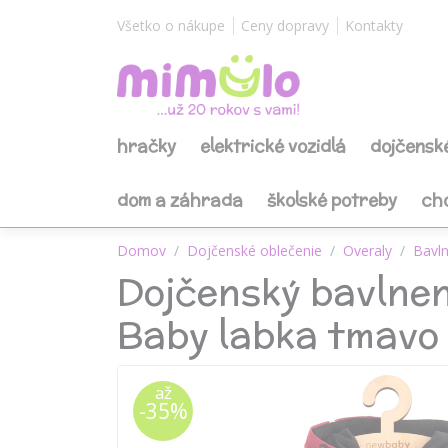
Všetko o nákupe
Ceny dopravy
Kontakty
hračky
elektrické vozidlá
dojčensk
dom a záhrada
školské potreby
ch
Domov
Dojčenské oblečenie
Overaly
Bavln
Dojčenský bavlnen
Baby labka tmavo
až
-35%