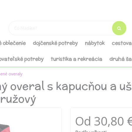
é oblečenie
dojčenské potreby
nábytok
cestova
ovateľské potreby
turistika a rekreácia
druhá š
ené overaly
ý overal s kapucňou a u
 ružový
Od 30,80 