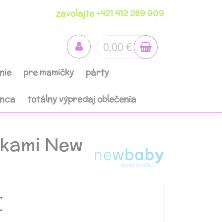
zavolajte +421 412 289 909
0,00 €
nie
pre mamičky
párty
anca
totálny výpredaj oblečenia
škami New
€