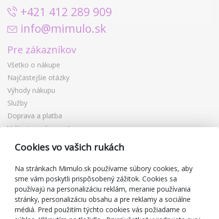
+421 412 289 909
info@mimulo.sk
Pre zákazníkov
Všetko o nákupe
Najčastejšie otázky
Výhody nákupu
Služby
Doprava a platba
Vrátenie a výmena tovaru
Reklamácia
Cookies vo vašich rukách
Darčekové poukážky
Zľavové kupóny
Na stránkach Mimulo.sk používame súbory cookies, aby
sme vám poskytli prispôsobený zážitok. Cookies sa
Blog
používajú na personalizáciu reklám, meranie používania
O predajcovi
stránky, personalizáciu obsahu a pre reklamy a sociálne
médiá. Pred použitím týchto cookies vás požiadame o
Mimulo.sk