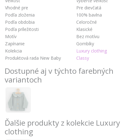
Veľkosť
vyberte veľkosť
Vhodné pre
Pre dievčatá
Podľa zloženia
100% bavlna
Podľa obdobia
Celoročné
Podľa príležitosti
Klasické
Motív
Bez motívu
Zapínanie
Gombíky
Kolekcia
Luxury clothing
Produktová rada New Baby
Classy
Dostupné aj v týchto farebných
variantoch
Ďalšie produkty z kolekcie Luxury
clothing