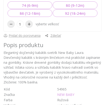
74 (6-9m)
80 (9-12m)
86 (12-18m)
92 (18-24m)
−
+
vyberte veľkosť
Pridať do porovnania
Zdieľať
Popis produktu
Elegantný dojčenský kabátik-svetrík New Baby Laura.
Dievčenský kabátik s krásným límčekom má praktické zapínanie
na gombíky. Krásne drevené gombíky dodajú kabátiku elegantný
vzhľad. Vďaka vzoru a vzhľadu kabátik hravo nahradí svetrík vo
výbavičke dievčatiek. Je vyrobený z vysokokvalitného materiálu.
Vhodný na celoročné nosenie na každý deň i príležitosť.
Zloženie: 100% bavlna.
Kód
54965
Značka
NEW BABY
Farba
Ružová