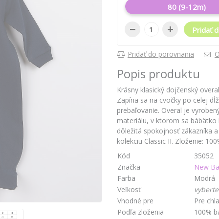
80 (9-12m)
−
+
Pridať d
Pridať do porovnania
O
Popis produktu
Krásny klasický dojčenský overal
Zapína sa na cvočky po celej dĺ
prebaľovanie. Overal je vyrobe
materiálu, v ktorom sa bábätko 
dôležitá spokojnosť zákazníka 
kolekciu Classic II. Zloženie: 10
Kód
35052
Značka
New Ba
Farba
Modrá
Veľkosť
vyberte
Vhodné pre
Pre chl
Podľa zloženia
100% b