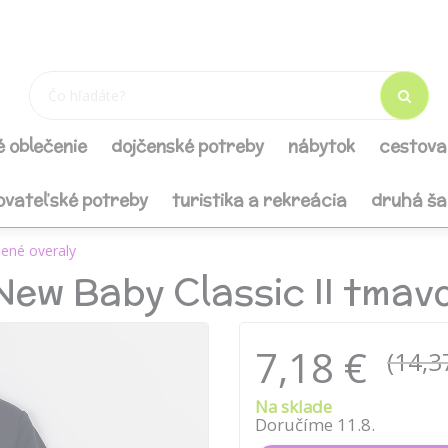
é oblečenie
dojčenské potreby
nábytok
cestova
ovateľské potreby
turistika a rekreácia
druhá š
ené overaly
New Baby Classic II tmav
7,18 €
(14,3
Na sklade
Doručíme 11.8.