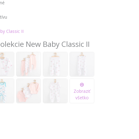
čné
é
tívu
y Classic II
olekcie New Baby Classic II
Zobraziť
všetko