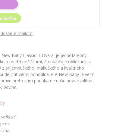
o košíka
doslať e-mailom
 New Baby Classic II. Overal je jednofarebný.
žke a medzi nožičkami, čo uľahčuje obliekanie a
ný z príjemnučkého, mäkučkého a kvalitného
bude cítiť veľmi pohodlne. Pre New Baby je veľmi
a práve preto vám ponúkame našu novú kvalitnú
0% bavlna.
by
 veľkosť
apcov
avlna