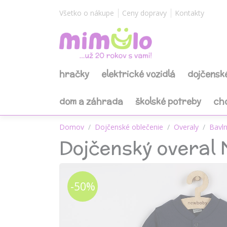
Všetko o nákupe
Ceny dopravy
Kontakty
hračky
elektrické vozidlá
dojčensk
dom a záhrada
školské potreby
ch
Domov
Dojčenské oblečenie
Overaly
Bavln
Dojčenský overal 
-50%