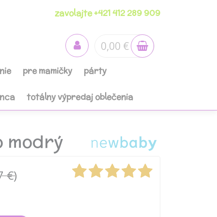
zavolajte +421 412 289 909
0,00 €
nie
pre mamičky
párty
anca
totálny výpredaj oblečenia
o modrý
7 €)