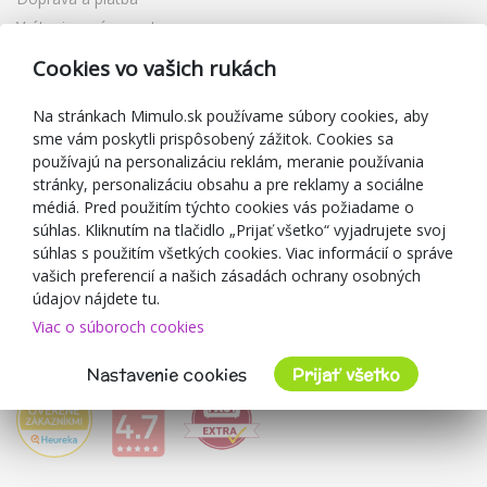
Vrátenie a výmena tovaru
Reklamácia
Cookies vo vašich rukách
Darčekové poukážky
Zľavové kupóny
Na stránkach Mimulo.sk používame súbory cookies, aby
sme vám poskytli prispôsobený zážitok. Cookies sa
Blog
používajú na personalizáciu reklám, meranie používania
O predajcovi
stránky, personalizáciu obsahu a pre reklamy a sociálne
médiá. Pred použitím týchto cookies vás požiadame o
Mimulo.sk
súhlas. Kliknutím na tlačidlo „Prijať všetko“ vyjadrujete svoj
Obchodné podmienky
súhlas s použitím všetkých cookies. Viac informácií o správe
vašich preferencií a našich zásadách ochrany osobných
Ochrana osobných údajov GDPR
údajov nájdete tu.
Kontakty
Viac o súboroch cookies
Spolupracujeme
Hodnotenie zákazníkov
Nastavenie cookies
Prijať všetko