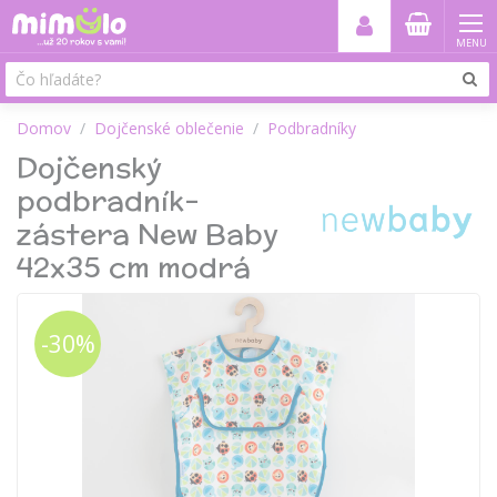
MENU
Domov
Dojčenské oblečenie
Podbradníky
Dojčenský
podbradník-
zástera New Baby
42x35 cm modrá
-30%