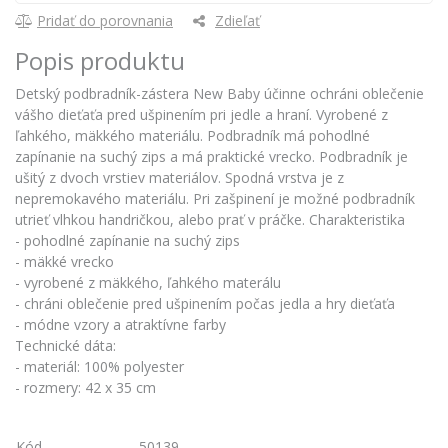
Pridať do porovnania
Zdieľať
Popis produktu
Detský podbradník-zástera New Baby účinne ochráni oblečenie
vášho dieťaťa pred ušpinením pri jedle a hraní. Vyrobené z
ľahkého, mäkkého materiálu. Podbradník má pohodlné
zapínanie na suchý zips a má praktické vrecko. Podbradník je
ušitý z dvoch vrstiev materiálov. Spodná vrstva je z
nepremokavého materiálu. Pri zašpinení je možné podbradník
utrieť vlhkou handričkou, alebo prať v práčke. Charakteristika
- pohodlné zapínanie na suchý zips
- mäkké vrecko
- vyrobené z mäkkého, ľahkého materálu
- chráni oblečenie pred ušpinením počas jedla a hry dieťaťa
- módne vzory a atraktívne farby
Technické dáta:
- materiál: 100% polyester
- rozmery: 42 x 35 cm
Kód
50139