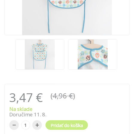
3,47 €
(4,96 €)
Na sklade
Doručíme
11
.
8
.
−
+
Pridať do košíka