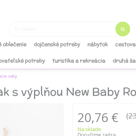
é oblečenie
dojčenské potreby
nábytok
cestova
ovateľské potreby
turistika a rekreácia
druhá š
acie vaky
vak s výplňou New Baby 
20,76 €
(23
Na sklade
Doručíme zajtra