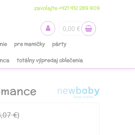
zavolajte +421 412 289 909
0,00 €
nie
pre mamičky
párty
anca
totálny výpredaj oblečenia
Romance
,07 €)