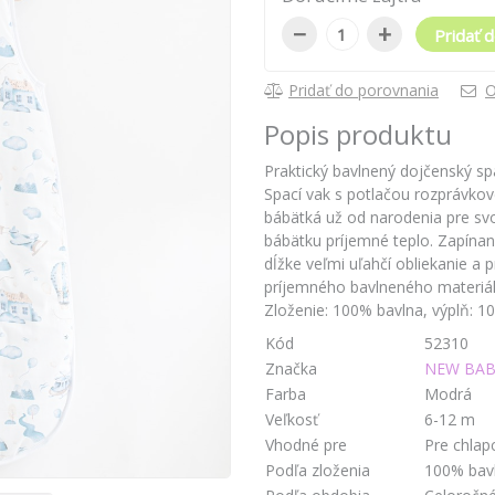
−
+
Pridať d
Pridať do porovnania
O
Popis produktu
Praktický bavlnený dojčenský s
Spací vak s potlačou rozprávko
bábätká už od narodenia pre sv
bábätku príjemné teplo. Zapínan
dĺžke veľmi uľahčí obliekanie a 
príjemného bavlneného materiál
Zloženie: 100% bavlna, výplň: 1
Kód
52310
Značka
NEW BAB
Farba
Modrá
Veľkosť
6-12 m
Vhodné pre
Pre chlap
Podľa zloženia
100% bavl