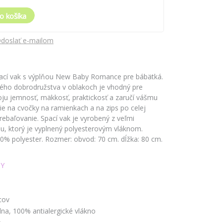
o košíka
doslať e-mailom
pací vak s výplňou New Baby Romance pre bábätká.
vého dobrodružstva v oblakoch je vhodný pre
oju jemnosť, mäkkosť, praktickosť a zaručí vášmu
ie na cvočky na ramienkach a na zips po celej
prebaľovanie. Spací vak je vyrobený z veľmi
u, ktorý je vyplnený polyesterovým vláknom.
00% polyester. Rozmer: obvod: 70 cm. dĺžka: 80 cm.
Y
cov
na, 100% antialergické vlákno