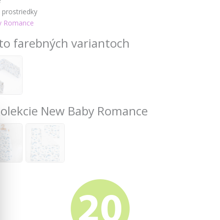
é
prostriedky
y Romance
to farebných variantoch
 kolekcie New Baby Romance