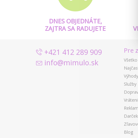
DNES OBJEDNÁTE,
ZAJTRA SA RADUJETE
V
Pre 
+421 412 289 909
Všetko
info@mimulo.sk
Najčas
Výhody
Služby
Doprav
Vráten
Reklam
Darček
Zľavov
Blog