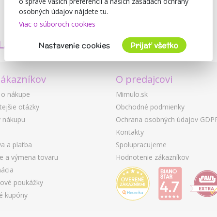
o správe vašich preferencií a našich zásadách ochrany
osobných údajov nájdete tu.
Viac o súboroch cookies
TVORÍME
BEZPEČNOSŤ
LASTNÉ PRODUKTY
A KVALITA
Nastavenie cookies
Prijať všetko
zákazníkov
O predajcovi
 o nákupe
Mimulo.sk
tejšie otázky
Obchodné podmienky
 nákupu
Ochrana osobných údajov GDP
Kontakty
a a platba
Spolupracujeme
ie a výmena tovaru
Hodnotenie zákazníkov
ácia
ové poukážky
é kupóny