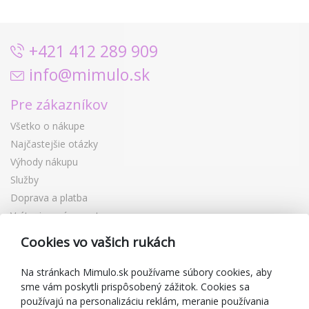
+421 412 289 909
info@mimulo.sk
Pre zákazníkov
Všetko o nákupe
Najčastejšie otázky
Výhody nákupu
Služby
Doprava a platba
Vrátenie a výmena tovaru
Reklamácia
Cookies vo vašich rukách
Darčekové poukážky
Zľavové kupóny
Na stránkach Mimulo.sk používame súbory cookies, aby
sme vám poskytli prispôsobený zážitok. Cookies sa
Blog
používajú na personalizáciu reklám, meranie používania