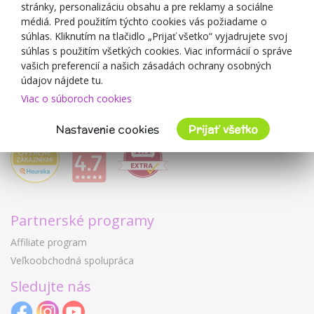
O predajcovi
stránky, personalizáciu obsahu a pre reklamy a sociálne
médiá. Pred použitím týchto cookies vás požiadame o
Mimulo.sk
súhlas. Kliknutím na tlačidlo „Prijať všetko“ vyjadrujete svoj
Obchodné podmienky
súhlas s použitím všetkých cookies. Viac informácií o správe
vašich preferencií a našich zásadách ochrany osobných
Ochrana osobných údajov GDPR
údajov nájdete tu.
Kontakty
Viac o súboroch cookies
Spolupracujeme
Hodnotenie zákazníkov
Nastavenie cookies
Prijať všetko
Partnerské programy
Affiliate program
Veľkoobchodná spolupráca
Sledujte nás