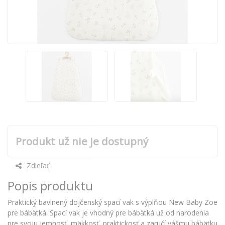
Produkt už nie je dostupný
Zdieľať
Popis produktu
Praktický bavlnený dojčenský spací vak s výplňou New Baby Zoe
pre bábätká. Spací vak je vhodný pre bábätká už od narodenia
pre svoju jemnosť, mäkkosť, praktickosť a zaručí vášmu bábätku