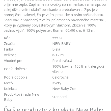
príjemné teplo. Zapínanie na cvočky na ramienkach a na zips po
celej dĺžke veľmi uľahčí obliekanie a prebaľovanie. Zips je v
hornej časti zakrytý, čo je veľmi praktické a bráni poškriabaniu.
Spací vak je vyrobený z veľmi príjemného bavlneného materiálu,
ktorý je vyplnený polyesterovým vláknom. Zloženie: 100%
bavlna, výplň: 100% polyester. Romer: 60x90 cm, 6-12 m.
Kód
55524
Značka
NEW BABY
Farba
Biela
Veľkosť
6-12 m
Vhodné pre
Pre dievčatá
100% bavlna, 100% antialergické
Podľa zloženia
vlákno
Podľa obdobia
Celoročné
Motív
Kvety
Kolekcia
New Baby Zoe
Produktová rada New
Standard
Baby
Ďalšie produkty z kolekcie New Baby