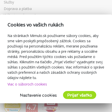
Služby
Doprava a platba
Vrátenie a výmena tovaru
Reklamácia
Cookies vo vašich rukách
Darčekové poukážky
Zľavové kupóny
Na stránkach Mimulo.sk používame súbory cookies, aby
sme vám poskytli prispôsobený zážitok. Cookies sa
Blog
používajú na personalizáciu reklám, meranie používania
O predajcovi
stránky, personalizáciu obsahu a pre reklamy a sociálne
médiá. Pred použitím týchto cookies vás požiadame o
Mimulo.sk
súhlas. Kliknutím na tlačidlo „Prijať všetko“ vyjadrujete svoj
Obchodné podmienky
súhlas s použitím všetkých cookies. Viac informácií o správe
vašich preferencií a našich zásadách ochrany osobných
Ochrana osobných údajov GDPR
údajov nájdete tu.
Kontakty
Viac o súboroch cookies
Spolupracujeme
Hodnotenie zákazníkov
Nastavenie cookies
Prijať všetko