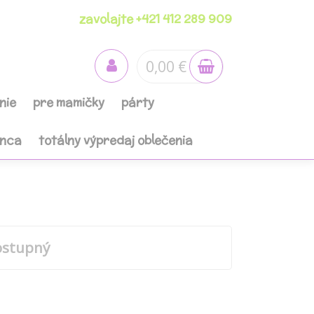
zavolajte +421 412 289 909
0,00 €
nie
pre mamičky
párty
anca
totálny výpredaj oblečenia
ostupný