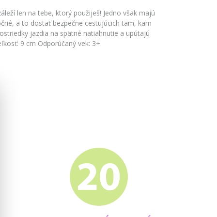
leží len na tebe, ktorý použiješ! Jedno však majú
očné, a to dostať bezpečne cestujúcich tam, kam
ostriedky jazdia na spätné natiahnutie a upútajú
ľkosť: 9 cm Odporúčaný vek: 3+