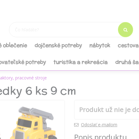
é oblečenie
dojčenské potreby
nábytok
cestova
ovateľské potreby
turistika a rekreácia
druhá š
raktory, pracovné stroje
dky 6 ks 9 cm
Produkt už nie je d
Odoslať e-mailom
Popis produktu