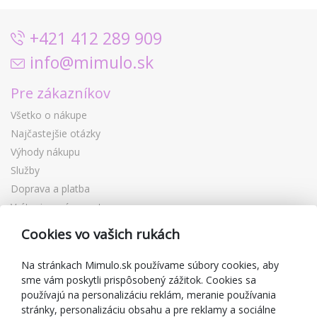
+421 412 289 909
info@mimulo.sk
Pre zákazníkov
Všetko o nákupe
Najčastejšie otázky
Výhody nákupu
Služby
Doprava a platba
Vrátenie a výmena tovaru
Reklamácia
Cookies vo vašich rukách
Darčekové poukážky
Zľavové kupóny
Na stránkach Mimulo.sk používame súbory cookies, aby
sme vám poskytli prispôsobený zážitok. Cookies sa
Blog
používajú na personalizáciu reklám, meranie používania
O predajcovi
stránky, personalizáciu obsahu a pre reklamy a sociálne