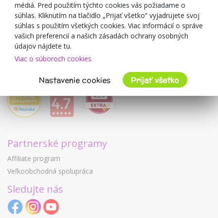
médiá. Pred použitím týchto cookies vás požiadame o
Mimulo.sk
súhlas. Kliknutím na tlačidlo „Prijať všetko“ vyjadrujete svoj
Obchodné podmienky
súhlas s použitím všetkých cookies. Viac informácií o správe
vašich preferencií a našich zásadách ochrany osobných
Ochrana osobných údajov GDPR
údajov nájdete tu.
Kontakty
Viac o súboroch cookies
Spolupracujeme
Hodnotenie zákazníkov
Nastavenie cookies
Prijať všetko
Partnerské programy
Affiliate program
Veľkoobchodná spolupráca
Sledujte nás