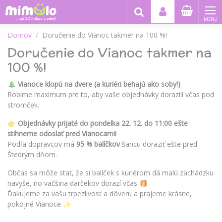
MENU
Domov
Doručenie do Vianoc takmer na 100 %!
Doručenie do Vianoc takmer na
100 %!
🎄
Vianoce klopú na dvere (a kuriéri behajú ako soby!)
Robíme maximum pre to, aby vaše objednávky dorazili včas pod
stromček.
👉
Objednávky prijaté do pondelka 22. 12. do 11:00 ešte
stihneme odoslať pred Vianocami!
Podľa dopravcov má
95 % balíčkov
šancu doraziť ešte pred
Štedrým dňom.
Občas sa môže stať, že si balíček s kuriérom dá malú zachádzku
navyše, no väčšina darčekov dorazí včas 🎁
Ďakujeme za vašu trpezlivosť a dôveru a prajeme krásne,
pokojné Vianoce ✨