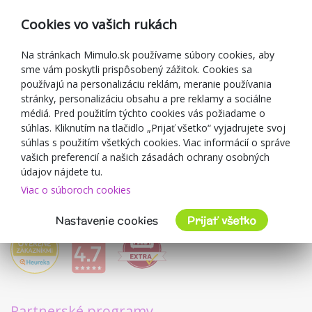
Reklamácia
Cookies vo vašich rukách
Darčekové poukážky
Zľavové kupóny
Na stránkach Mimulo.sk používame súbory cookies, aby
sme vám poskytli prispôsobený zážitok. Cookies sa
Blog
používajú na personalizáciu reklám, meranie používania
O predajcovi
stránky, personalizáciu obsahu a pre reklamy a sociálne
médiá. Pred použitím týchto cookies vás požiadame o
Mimulo.sk
súhlas. Kliknutím na tlačidlo „Prijať všetko“ vyjadrujete svoj
Obchodné podmienky
súhlas s použitím všetkých cookies. Viac informácií o správe
vašich preferencií a našich zásadách ochrany osobných
Ochrana osobných údajov GDPR
údajov nájdete tu.
Kontakty
Viac o súboroch cookies
Spolupracujeme
Hodnotenie zákazníkov
Nastavenie cookies
Prijať všetko
Partnerské programy