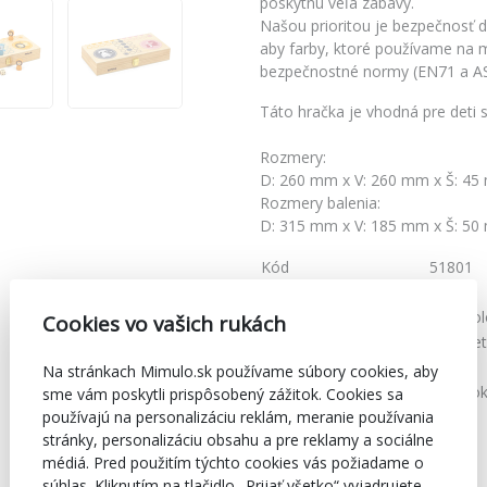
poskytnú veľa zábavy.
Našou prioritou je bezpečnosť de
aby farby, ktoré používame na m
bezpečnostné normy (EN71 a A
Táto hračka je vhodná pre deti 
Rozmery:
D: 260 mm x V: 260 mm x Š: 4
Rozmery balenia:
D: 315 mm x V: 185 mm x Š: 5
Kód
51801
Značka
Viga
Farba
Multicol
Cookies vo vašich rukách
Vhodné pre
Pre vše
Materiál
Drevo
Na stránkach Mimulo.sk používame súbory cookies, aby
Doporučený vek
od 3 ro
sme vám poskytli prispôsobený zážitok. Cookies sa
používajú na personalizáciu reklám, meranie používania
stránky, personalizáciu obsahu a pre reklamy a sociálne
médiá. Pred použitím týchto cookies vás požiadame o
súhlas. Kliknutím na tlačidlo „Prijať všetko“ vyjadrujete