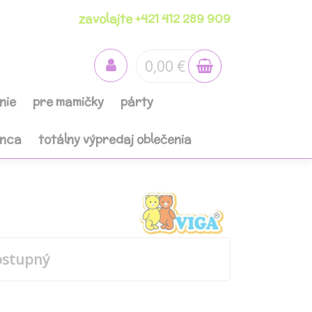
zavolajte +421 412 289 909
0,00 €
nie
pre mamičky
párty
anca
totálny výpredaj oblečenia
ostupný