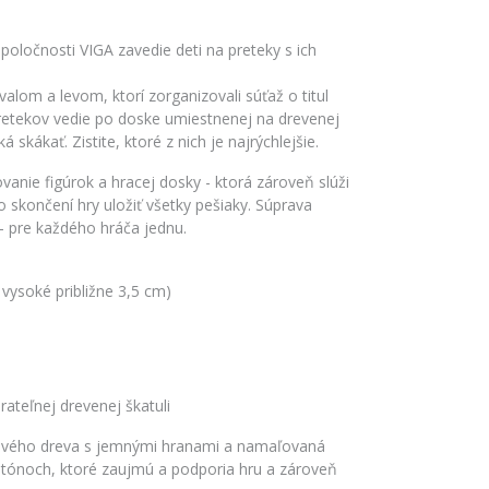
poločnosti VIGA zavedie deti na preteky s ich
alom a levom, ktorí zorganizovali súťaž o titul
 pretekov vedie po doske umiestnenej na drevenej
 skákať. Zistite, ktoré z nich je najrýchlejšie.
ovanie figúrok a hracej dosky - ktorá zároveň slúži
skončení hry uložiť všetky pešiaky. Súprava
 - pre každého hráča jednu.
 vysoké približne 3,5 cm)
rateľnej drevenej škatuli
kového dreva s jemnými hranami a namaľovaná
tónoch, ktoré zaujmú a podporia hru a zároveň