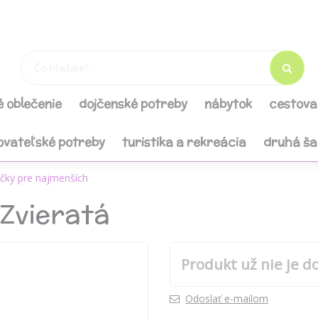
é oblečenie
dojčenské potreby
nábytok
cestova
ovateľské potreby
turistika a rekreácia
druhá š
čky pre najmenších
Zvieratá
Produkt už nie je d
Odoslať e-mailom