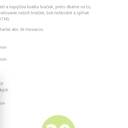
tí a najvyššia kvalita hračiek, preto dbáme na to,
aľovanie našich hračiek, boli neškodné a spĺňali
STM).
staršie ako 36 mesiacov.
5 mm
0 mm
or
tkých
kov