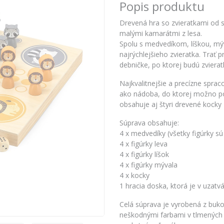
Popis produktu
Drevená hra so zvieratkami od s
malými kamarátmi z lesa.
Spolu s medvedíkom, líškou, mýv
najrýchlejšieho zvieratka. Trať
debničke, po ktorej budú zvieratká
Najkvalitnejšie a precízne sprac
ako nádoba, do ktorej možno po 
obsahuje aj štyri drevené kocky
Súprava obsahuje:
4 x medvedíky (všetky figúrky sú
4 x figúrky leva
4 x figúrky líšok
4 x figúrky mývala
4 x kocky
1 hracia doska, ktorá je v uzatvá
Celá súprava je vyrobená z bu
neškodnými farbami v tlmených 