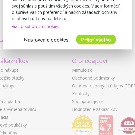
svoj súhlas s použitím všetkých cookies. Viac informácií
o správe vašich preferencií a našich zásadách ochrany
osobných údajov nájdete tu.
Viac o súboroch cookies
TVORÍME
BEZPEČNOSŤ
LASTNÉ PRODUKTY
A KVALITA
Nastavenie cookies
Prijať všetko
zákazníkov
O predajcovi
 o nákupe
Mimulo.sk
tejšie otázky
Obchodné podmienky
 nákupu
Ochrana osobných údajov GDP
Kontakty
a a platba
Spolupracujeme
ie a výmena tovaru
Hodnotenie zákazníkov
ácia
ové poukážky
é kupóny