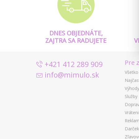
DNES OBJEDNÁTE,
ZAJTRA SA RADUJETE
V
Pre 
+421 412 289 909
Všetko
info@mimulo.sk
Najčas
Výhody
Služby
Doprav
Vráten
Reklam
Darček
Zľavov