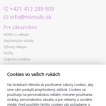
+421 412 289 909
info@mimulo.sk
Pre zákazníkov
Všetko o nákupe
Najčastejšie otázky
Výhody nákupu
Služby
Doprava a platba
Vrátenie a výmena tovaru
Reklamácia
Cookies vo vašich rukách
Darčekové poukážky
Zľavové kupóny
Na stránkach Mimulo.sk používame súbory cookies, aby
sme vám poskytli prispôsobený zážitok. Cookies sa
Blog
používajú na personalizáciu reklám, meranie používania
O predajcovi
stránky, personalizáciu obsahu a pre reklamy a sociálne
médiá. Pred použitím týchto cookies vás požiadame o