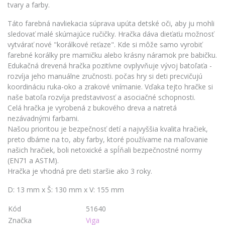
tvary a farby.
Táto farebná navliekacia súprava upúta detské oči, aby ju mohli
sledovať malé skúmajúce ručičky. Hračka dáva dieťaťu možnosť
vytvárať nové "korálkové reťaze". Kde si môže samo vyrobiť
farebné korálky pre mamičku alebo krásny náramok pre babičku.
Edukačná drevená hračka pozitívne ovplyvňuje vývoj batoľaťa -
rozvíja jeho manuálne zručnosti. počas hry si deti precvičujú
koordináciu ruka-oko a zrakové vnímanie. Vďaka tejto hračke si
naše batoľa rozvíja predstavivosť a asociačné schopnosti.
Celá hračka je vyrobená z bukového dreva a natretá
nezávadnými farbami.
Našou prioritou je bezpečnosť detí a najvyššia kvalita hračiek,
preto dbáme na to, aby farby, ktoré používame na maľovanie
našich hračiek, boli netoxické a spĺňali bezpečnostné normy
(EN71 a ASTM).
Hračka je vhodná pre deti staršie ako 3 roky.
D: 13 mm x Š: 130 mm x V: 155 mm
Kód
51640
Značka
Viga