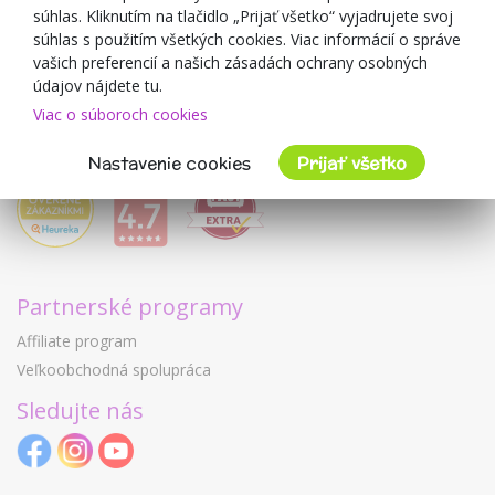
Mimulo.sk
súhlas. Kliknutím na tlačidlo „Prijať všetko“ vyjadrujete svoj
Obchodné podmienky
súhlas s použitím všetkých cookies. Viac informácií o správe
vašich preferencií a našich zásadách ochrany osobných
Ochrana osobných údajov GDPR
údajov nájdete tu.
Kontakty
Viac o súboroch cookies
Spolupracujeme
Hodnotenie zákazníkov
Nastavenie cookies
Prijať všetko
Partnerské programy
Affiliate program
Veľkoobchodná spolupráca
Sledujte nás