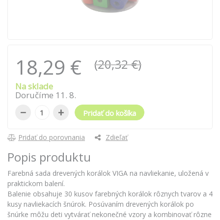
18,29 €
(20,32 €)
Na sklade
Doručíme
11
.
8
.
−
+
Pridať do košíka
Pridať do porovnania
Zdieľať
Popis produktu
Farebná sada drevených korálok VIGA na navliekanie, uložená v
praktickom balení.
Balenie obsahuje 30 kusov farebných korálok rôznych tvarov a 4
kusy navliekacích šnúrok. Posúvaním drevených korálok po
šnúrke môžu deti vytvárať nekonečné vzory a kombinovať rôzne