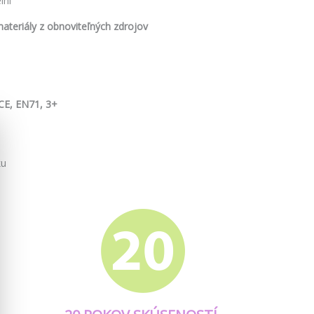
lni
ateriály z obnoviteľných zdrojov
CE, EN71, 3+
ku