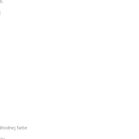
i.
:
áhodnej farbe