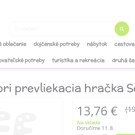
é oblečenie
dojčenské potreby
nábytok
cestova
ovateľské potreby
turistika a rekreácia
druhá š
i prevliekacia hračka S
13,76 €
(19
Na sklade
Doručíme
11
.
8
.