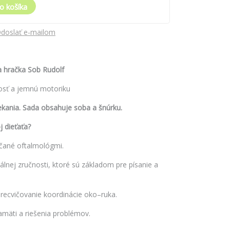
o košíka
doslať e-mailom
a hračka Sob Rudolf
vosť a jemnú motoriku
ekania. Sada obsahuje soba a šnúrku.
j dieťaťa?
ané oftalmológmi.
nej zručnosti, ktoré sú základom pre písanie a
recvičovanie koordinácie oko–ruka.
amäti a riešenia problémov.