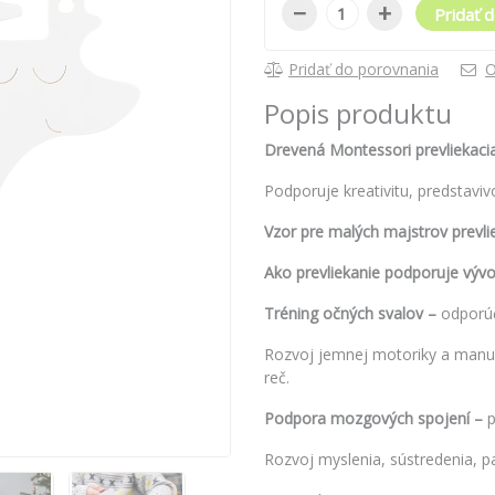
−
+
Pridať d
Pridať do porovnania
O
Popis produktu
Drevená Montessori prevliekaci
Podporuje kreativitu, predstavi
Vzor pre malých majstrov prevli
Ako prevliekanie podporuje vývo
Tréning očných svalov –
odporúč
Rozvoj jemnej motoriky a manuál
reč.
Podpora mozgových spojení –
p
Rozvoj myslenia, sústredenia, p