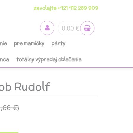
zavolajte +421 412 289 909
0,00 €
nie
pre mamičky
párty
anca
totálny výpredaj oblečenia
ob Rudolf
,66 €)