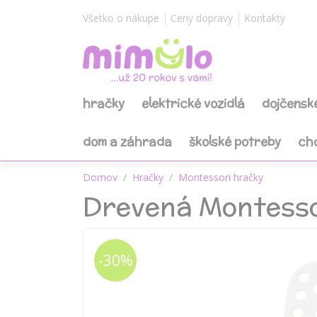
Všetko o nákupe
Ceny dopravy
Kontakty
hračky
elektrické vozidlá
dojčensk
dom a záhrada
školské potreby
ch
Domov
Hračky
Montessori hračky
Drevená Montessor
-30%