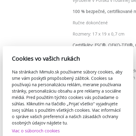
Vyrobené v Poľsku v rodinnej die
100 % bezpečné, certifikované m
Ručne dokončené
Rozmery: 17 x 19 x 0,7 cm
Certifikáty: FSC®, OEKO-TEX®, 
Kód
59178
Cookies vo vašich rukách
Značka
Mimulo
Farba
Podľa obráz
Na stránkach Mimulo.sk používame súbory cookies, aby
Vhodné pre
Pre všetkých
sme vám poskytli prispôsobený zážitok. Cookies sa
používajú na personalizáciu reklám, meranie používania
stránky, personalizáciu obsahu a pre reklamy a sociálne
médiá. Pred použitím týchto cookies vás požiadame o
súhlas. Kliknutím na tlačidlo „Prijať všetko“ vyjadrujete
svoj súhlas s použitím všetkých cookies. Viac informácií
o správe vašich preferencií a našich zásadách ochrany
osobných údajov nájdete tu.
Viac o súboroch cookies