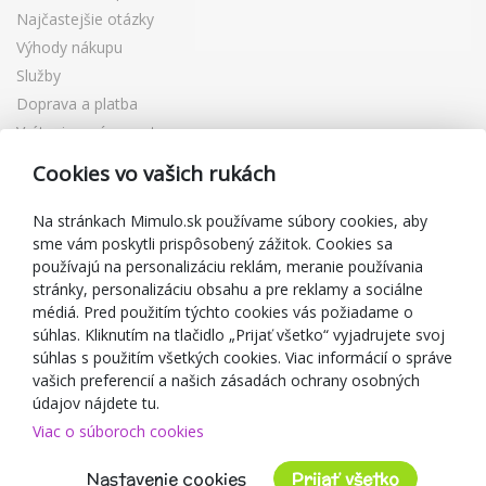
Najčastejšie otázky
Výhody nákupu
Služby
Doprava a platba
Vrátenie a výmena tovaru
Reklamácia
Cookies vo vašich rukách
Darčekové poukážky
Zľavové kupóny
Na stránkach Mimulo.sk používame súbory cookies, aby
sme vám poskytli prispôsobený zážitok. Cookies sa
Blog
používajú na personalizáciu reklám, meranie používania
O predajcovi
stránky, personalizáciu obsahu a pre reklamy a sociálne
médiá. Pred použitím týchto cookies vás požiadame o
Mimulo.sk
súhlas. Kliknutím na tlačidlo „Prijať všetko“ vyjadrujete svoj
Obchodné podmienky
súhlas s použitím všetkých cookies. Viac informácií o správe
vašich preferencií a našich zásadách ochrany osobných
Ochrana osobných údajov GDPR
údajov nájdete tu.
Kontakty
Viac o súboroch cookies
Spolupracujeme
Hodnotenie zákazníkov
Nastavenie cookies
Prijať všetko