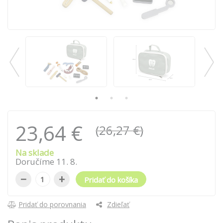
23,64 €
(26,27 €)
Na sklade
Doručíme
11
.
8
.
−
+
Pridať do košíka
Pridať do porovnania
Zdieľať