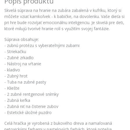
Popis produktu
Skvelá súprava na hranie na zubára zabalená v kufríku, ktorý si
môžete vziať kamkoľvek - k babičke, na dovolenku. Vaše dieťa si
pri hre bude rozvíjať emocionálnu inteligenciu. Je skvelá pre deti,
ktoré milujú tvorivé hranie rolí s využitím svojej fantázie.
Súprava obsahuje:
- zubnú protézu s vyberateľnými zubami
- Striekačku
- Zubné zrkadlo
- Nástroj na vŕtanie
- kladivo
- Zubný hrot
- Tuba na zubné pasty
- Kliešte
- 2 zubné rentgenové snímky
- Zubná kefka
- Zubná niť na čistenie zubov
- Estetické úložné puzdro
Celá hračka je vyrobená z bukového dreva a namaľovaná
netoxickými farbami v pastelových farbách, ktoré potešia