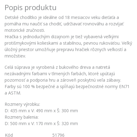
Popis produktu
Detské chodítko je ideálne od 18 mesiacov veku dieťaťa a
pomáha mu naučiť sa chodiť, udržiavať rovnováhu a rozvíjať
motorické zručnosti.
Hračka s jednoduchým dizajnom je tiež vybavená veľkými
protišmykovými kolieskami a stabilnou, pevnou rukoväťou. Veľký
úložný priestor umožňuje prepravu hračiek rôznych veľkostí a
množstiev.
Celá súprava je vyrobená z bukového dreva a natretá
nezávadnými farbami v tlmených farbách, ktoré upútajú
pozornosť a podporia hru a zároveň poskytnú veľa zábavy.
Farby sú 100 % bezpečné a spĺňajú bezpečnostné normy EN71
a ASTM.
Rozmery výrobku:
D: 435 mm x V: 490 mm x Š: 300 mm
Rozmery balenia:
D: 500 mm x V: 170 mm x Š: 320 mm
Kód
51796