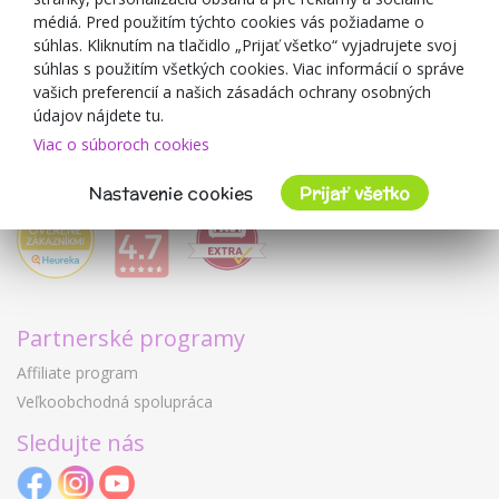
médiá. Pred použitím týchto cookies vás požiadame o
Mimulo.sk
súhlas. Kliknutím na tlačidlo „Prijať všetko“ vyjadrujete svoj
Obchodné podmienky
súhlas s použitím všetkých cookies. Viac informácií o správe
vašich preferencií a našich zásadách ochrany osobných
Ochrana osobných údajov GDPR
údajov nájdete tu.
Kontakty
Viac o súboroch cookies
Spolupracujeme
Hodnotenie zákazníkov
Nastavenie cookies
Prijať všetko
Partnerské programy
Affiliate program
Veľkoobchodná spolupráca
Sledujte nás