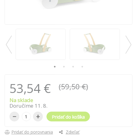
53,54 €
(59,50 €)
Na sklade
Doručíme
11
.
8
.
−
+
Pridať do košíka
Pridať do porovnania
Zdieľať