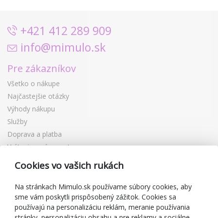
+421 412 289 909
info@mimulo.sk
Pre zákazníkov
Všetko o nákupe
Najčastejšie otázky
Výhody nákupu
Služby
Doprava a platba
Vrátenie a výmena tovaru
Reklamácia
Cookies vo vašich rukách
Darčekové poukážky
Zľavové kupóny
Na stránkach Mimulo.sk používame súbory cookies, aby
sme vám poskytli prispôsobený zážitok. Cookies sa
Blog
používajú na personalizáciu reklám, meranie používania
O predajcovi
stránky, personalizáciu obsahu a pre reklamy a sociálne