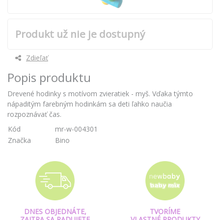
Produkt už nie je dostupný
Zdieľať
Popis produktu
Drevené hodinky s motívom zvieratiek - myš. Vďaka týmto
nápaditým farebným hodinkám sa deti ľahko naučia
rozpoznávať čas.
Kód
mr-w-004301
Značka
Bino
DNES OBJEDNÁTE,
TVORÍME
ZAJTRA SA RADUJETE
VLASTNÉ PRODUKTY