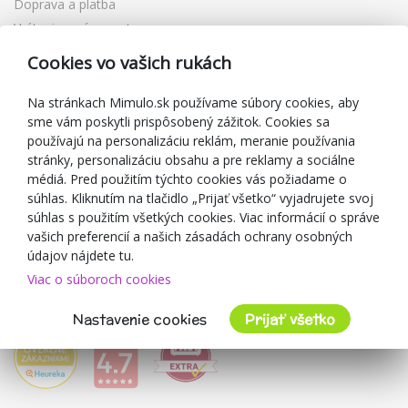
Doprava a platba
Vrátenie a výmena tovaru
Reklamácia
Cookies vo vašich rukách
Darčekové poukážky
Zľavové kupóny
Na stránkach Mimulo.sk používame súbory cookies, aby
sme vám poskytli prispôsobený zážitok. Cookies sa
Blog
používajú na personalizáciu reklám, meranie používania
O predajcovi
stránky, personalizáciu obsahu a pre reklamy a sociálne
médiá. Pred použitím týchto cookies vás požiadame o
Mimulo.sk
súhlas. Kliknutím na tlačidlo „Prijať všetko“ vyjadrujete svoj
Obchodné podmienky
súhlas s použitím všetkých cookies. Viac informácií o správe
vašich preferencií a našich zásadách ochrany osobných
Ochrana osobných údajov GDPR
údajov nájdete tu.
Kontakty
Viac o súboroch cookies
Spolupracujeme
Hodnotenie zákazníkov
Nastavenie cookies
Prijať všetko