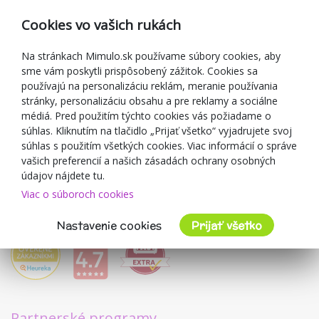
Reklamácia
Cookies vo vašich rukách
Darčekové poukážky
Zľavové kupóny
Na stránkach Mimulo.sk používame súbory cookies, aby
sme vám poskytli prispôsobený zážitok. Cookies sa
Blog
používajú na personalizáciu reklám, meranie používania
O predajcovi
stránky, personalizáciu obsahu a pre reklamy a sociálne
médiá. Pred použitím týchto cookies vás požiadame o
Mimulo.sk
súhlas. Kliknutím na tlačidlo „Prijať všetko“ vyjadrujete svoj
Obchodné podmienky
súhlas s použitím všetkých cookies. Viac informácií o správe
vašich preferencií a našich zásadách ochrany osobných
Ochrana osobných údajov GDPR
údajov nájdete tu.
Kontakty
Viac o súboroch cookies
Spolupracujeme
Hodnotenie zákazníkov
Nastavenie cookies
Prijať všetko
Partnerské programy