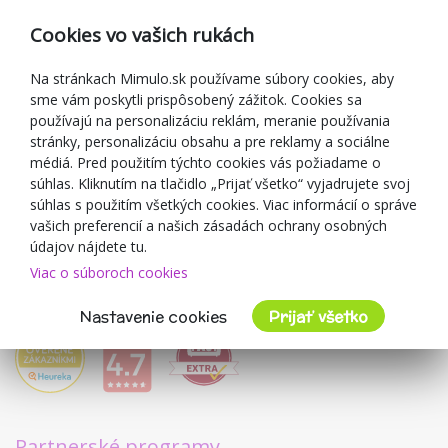
Reklamácia
Cookies vo vašich rukách
Darčekové poukážky
Zľavové kupóny
Na stránkach Mimulo.sk používame súbory cookies, aby
sme vám poskytli prispôsobený zážitok. Cookies sa
Blog
používajú na personalizáciu reklám, meranie používania
O predajcovi
stránky, personalizáciu obsahu a pre reklamy a sociálne
médiá. Pred použitím týchto cookies vás požiadame o
Mimulo.sk
súhlas. Kliknutím na tlačidlo „Prijať všetko“ vyjadrujete svoj
Obchodné podmienky
súhlas s použitím všetkých cookies. Viac informácií o správe
vašich preferencií a našich zásadách ochrany osobných
Ochrana osobných údajov GDPR
údajov nájdete tu.
Kontakty
Viac o súboroch cookies
Spolupracujeme
Hodnotenie zákazníkov
Nastavenie cookies
Prijať všetko
Partnerské programy